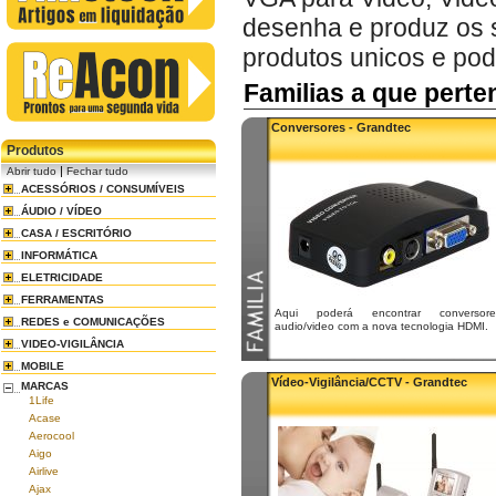
desenha e produz os s
produtos unicos e po
Familias a que pert
Conversores - Grandtec
Produtos
|
Abrir tudo
Fechar tudo
ACESSÓRIOS / CONSUMÍVEIS
ÁUDIO / VÍDEO
CASA / ESCRITÓRIO
INFORMÁTICA
ELETRICIDADE
FERRAMENTAS
Aqui poderá encontrar conversore
REDES e COMUNICAÇÕES
audio/video com a nova tecnologia HDMI.
VIDEO-VIGILÂNCIA
MOBILE
Vídeo-Vigilância/CCTV - Grandtec
MARCAS
1Life
Acase
Aerocool
Aigo
Airlive
Ajax