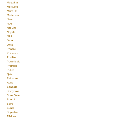
MegaBat
Mercusys
MikroTik
Modecom
Natec
NGS
NiteBird
Noyafa
NPP
Orno
Orico
Phasak
Phicomm
Posiflex
Powerlogic
Prestigio
Puluz
Qvis
Raidsonic
Ruijie
Seagate
Shinybow
SonicGear
Sonoff
Spire
Sunix
Superfire
TP-Link