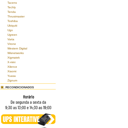
Tacens
Techly
Tenda
Thrustmaster
Toshiba
Ubiquiti
Ugo
Ugreen
Varta
Virone
Western Digital
Wisnetworks
Xigmatek
X-mini
Xilence
Xiaomi
Yuasa
Zignum
RECONDICIONADOS