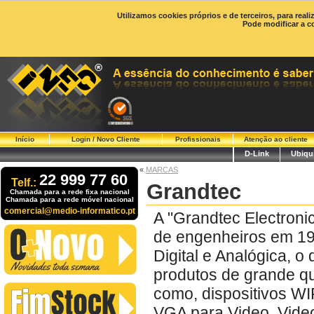
Utilizamos cookies próprios e de terceiros, para real
Pode modificar a c
Início
Login / Novo Cliente
Profissionais
Atenção ao cliente
D-Link
Ubiqui
«
MARCAS
22 999 77 60
Telf.:
Grandtec
Chamada para a rede fixa nacional
Chamada para a rede móvel nacional
comercial@medio-informatico.pt
A "Grandtec Electronic
de engenheiros em 19
Digital e Analógica, 
produtos de grande q
como, dispositivos WIF
VGA para Video, Video