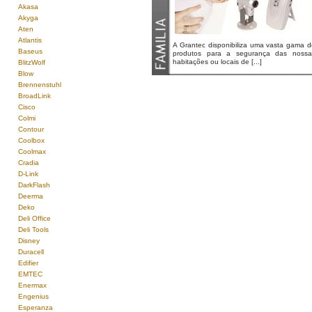
Akasa
Akyga
Aten
Atlantis
A Grantec disponibiliza uma vasta gama d
Baseus
produtos para a segurança das nossa
habitações ou locais de [...]
BlitzWolf
Blow
Brennenstuhl
BroadLink
Cisco
Colmi
Contour
Coolbox
Coolmax
Cradia
D-Link
DarkFlash
Deerma
Deko
Deli Office
Deli Tools
Disney
Duracell
Edifier
EMTEC
Enermax
Engenius
Esperanza