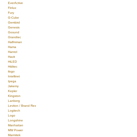
EverActive
Finlux
Fury
G-Cube
Gembird
Genesis
Gosund
Grandtec
Halfmman
Hama
Hantol
Havit
HiLED
Hiditec
ilogo
Intellinet
Ipega
Jakemy
Kepler
Kingston
Lanberg
Leviton / Brand Rex
Logitech
Logo
Longshine
Manhattan
MW Power
Marmitek