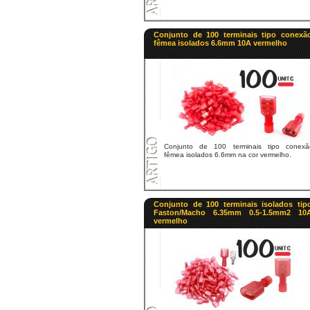
Conjunto de 100 terminais tipo conexã
fêmea isolados 6.6mm 10A vermelho
Conjunto de 100 terminais tipo conexã
fêmea isolados 6.6mm na cor vermelho.
Conjunto de 100 terminais isolados tip
Faston/Macho 6.35mm 0.5-1.5mm2 10
vermelho