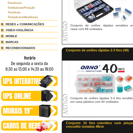
Parafusos
Soldaduras/Fixação
Terminais
Testadores/Medidores
REDES e COMUNICAÇÕES
Conjunto de uniões rápidas vendidos e
caixa com 89 unidades.
VIDEO-VIGILÂNCIA
MOBILE
MARCAS
RECONDICIONADOS
Conjunto de uniões rápidas 2-3 fios (40)
Conjunto de uniões rápidas 2-3 fios vendid
em caixa plástica com 40 unidades.
Conjunto 10 fios coloridos com pinça
crocodilo isoladas 48cm