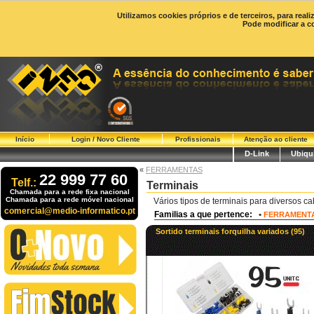
Utilizamos cookies próprios e de terceiros, para real
Pode modificar a c
Início
Login / Novo Cliente
Profissionais
Atenção ao cliente
D-Link
Ubiqui
«
FERRAMENTAS
22 999 77 60
Telf.:
Terminais
Chamada para a rede fixa nacional
Chamada para a rede móvel nacional
Vários tipos de terminais para diversos ca
comercial@medio-informatico.pt
Familias a que pertence:
•
FERRAMENT
Sortido terminais forquilha variados (95)