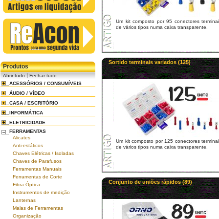
Um kit composto por 95 conectores terminai
de vários tipos numa caixa transparente.
Sortido terminais variados (125)
Produtos
|
Abrir tudo
Fechar tudo
ACESSÓRIOS / CONSUMÍVEIS
ÁUDIO / VÍDEO
CASA / ESCRITÓRIO
INFORMÁTICA
ELETRICIDADE
FERRAMENTAS
Alicates
Um kit composto por 125 conectores termina
Anti-estáticos
de vários tipos numa caixa transparente.
Chaves Elétricas / Isoladas
Chaves de Parafusos
Ferramentas Manuais
Ferramentas de Corte
Conjunto de uniões rápidos (89)
Fibra Óptica
Instrumentos de medição
Lanternas
Malas de Ferramentas
Organização