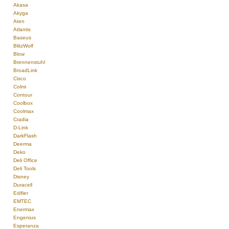
Akasa
Akyga
Aten
Atlantis
Baseus
BlitzWolf
Blow
Brennenstuhl
BroadLink
Cisco
Colmi
Contour
Coolbox
Coolmax
Cradia
D-Link
DarkFlash
Deerma
Deko
Deli Office
Deli Tools
Disney
Duracell
Edifier
EMTEC
Enermax
Engenius
Esperanza