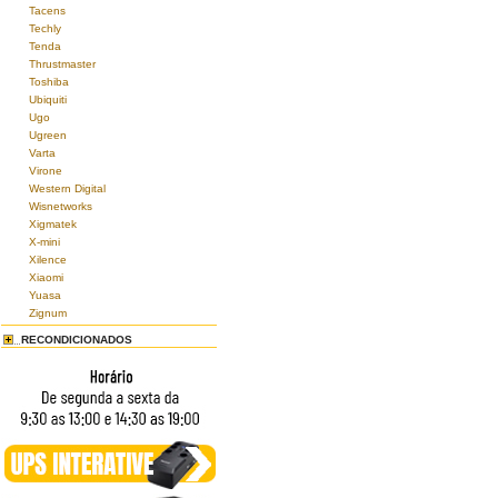
Tacens
Techly
Tenda
Thrustmaster
Toshiba
Ubiquiti
Ugo
Ugreen
Varta
Virone
Western Digital
Wisnetworks
Xigmatek
X-mini
Xilence
Xiaomi
Yuasa
Zignum
RECONDICIONADOS