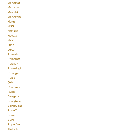
MegaBat
Mercusys
MikroTik
Modecom
Natec
NGS
NiteBird
Noyafa
NPP
Orno
Orico
Phasak
Phicomm
Posiflex
Powerlogic
Prestigio
Puluz
Qvis
Raidsonic
Ruijie
Seagate
Shinybow
SonicGear
Sonoff
Spire
Sunix
Superfire
TP-Link