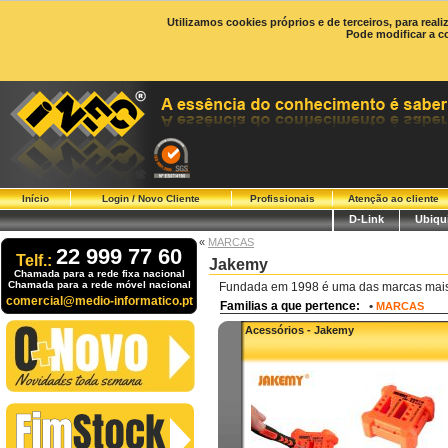
Utilizamos cookies próprios e de terceiros, para real
Pode modificar a c
Início
Login / Novo Cliente
Profissionais
Atenção ao cliente
D-Link
Ubiqui
«
MARCAS
22 999 77 60
Telf.:
Jakemy
Chamada para a rede fixa nacional
Chamada para a rede móvel nacional
Fundada em 1998 é uma das marcas mais 
comercial@medio-informatico.pt
Familias a que pertence:
•
MARCAS
Acessórios - Jakemy