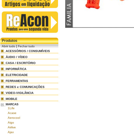
Produtos
|
Abrir tudo
Fechar tudo
ACESSÓRIOS / CONSUMÍVEIS
ÁUDIO / VÍDEO
CASA / ESCRITÓRIO
INFORMÁTICA
ELETRICIDADE
FERRAMENTAS
REDES e COMUNICAÇÕES
VIDEO-VIGILÂNCIA
MOBILE
MARCAS
1Life
Acase
Aerocool
Aigo
Airlive
Ajax