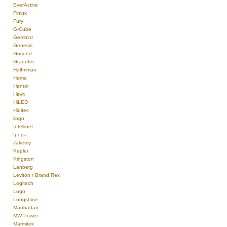
EverActive
Finlux
Fury
G-Cube
Gembird
Genesis
Gosund
Grandtec
Halfmman
Hama
Hantol
Havit
HiLED
Hiditec
ilogo
Intellinet
Ipega
Jakemy
Kepler
Kingston
Lanberg
Leviton / Brand Rex
Logitech
Logo
Longshine
Manhattan
MW Power
Marmitek