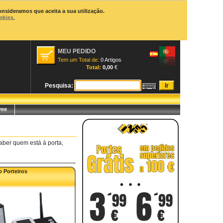
onsideramos que aceita a sua utilização.
ookies.
MEU PEDIDO
Tem um Total de:
0 Artigos
Total:
0,00
€
Pesquisa:
yee
aber quem está à porta,
 Porteiros