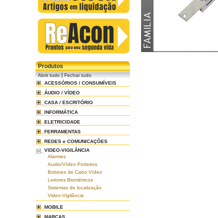
Produtos
|
Abrir tudo
Fechar tudo
ACESSÓRIOS / CONSUMÍVEIS
ÁUDIO / VÍDEO
CASA / ESCRITÓRIO
INFORMÁTICA
ELETRICIDADE
FERRAMENTAS
REDES e COMUNICAÇÕES
VIDEO-VIGILÂNCIA
Alarmes
Audio/Vídeo Porteiros
Bobines de Cabo Vídeo
Leitores Biométricos
Sistemas de localização
Video-Vigilância
MOBILE
MARCAS