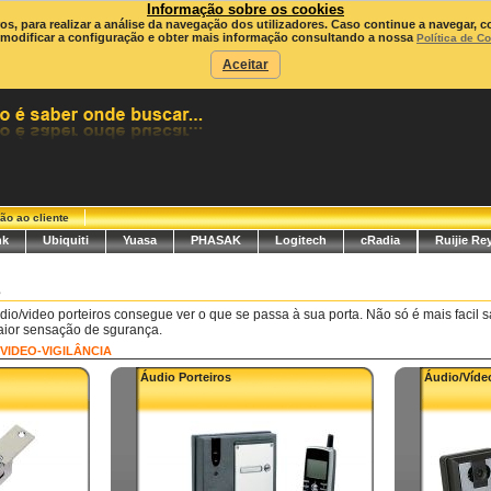
Informação sobre os cookies
ros, para realizar a análise da navegação dos utilizadores. Caso continue a navegar, c
modificar a configuração e obter mais informação consultando a nossa
Política de C
Aceitar
ão ao cliente
nk
Ubiquiti
Yuasa
PHASAK
Logitech
cRadia
Ruijie Re
s
o/video porteiros consegue ver o que se passa à sua porta. Não só é mais facil s
ior sensação de sgurança.
VIDEO-VIGILÂNCIA
Áudio Porteiros
Áudio/Vídeo