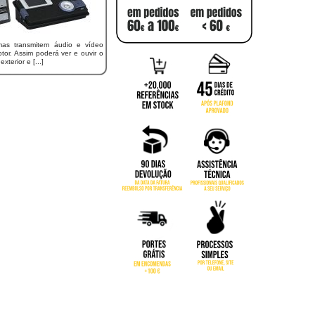
mas transmitem áudio e vídeo
tor. Assim poderá ver e ouvir o
xterior e [...]