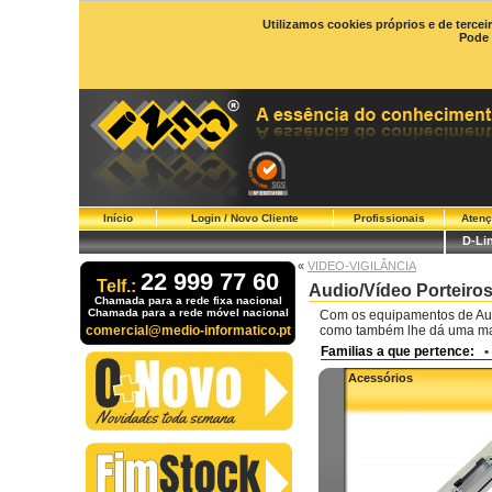
Utilizamos cookies próprios e de tercei
Pode 
Início
Login / Novo Cliente
Profissionais
Atenç
D-Li
«
VIDEO-VIGILÂNCIA
22 999 77 60
Telf.:
Audio/Vídeo Porteiro
Chamada para a rede fixa nacional
Chamada para a rede móvel nacional
Com os equipamentos de Audi
comercial@medio-informatico.pt
como também lhe dá uma ma
Familias a que pertence:
•
Acessórios