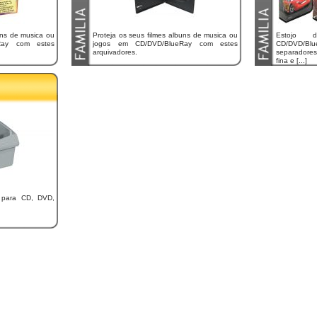
uns de musica ou
Proteja os seus filmes albuns de musica ou
Estojo 
Ray com estes
jogos em CD/DVD/BlueRay com estes
CD/DVD/B
arquivadores.
separadores
fina e [...]
 para CD, DVD,