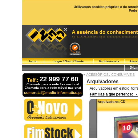
Utilizamos cookies próprios e de tercei
Pode 
Início
Login / Novo Cliente
Profissionais
Atenç
D-Li
«
ACESSÓRIOS / CONSUMÍVEIS
22 999 77 60
Telf.:
Arquivadores
Chamada para a rede fixa nacional
Chamada para a rede móvel nacional
Arquivadores em estojo, tor
comercial@medio-informatico.pt
Familias a que pertence:
•
Arquivadores CD