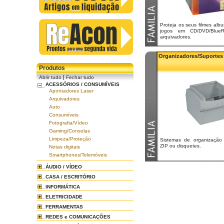
Proteja os seus filmes alb
jogos em CD/DVD/Blue
arquivadores.
Organizadores/Suportes
Produtos
|
Abrir tudo
Fechar tudo
ACESSÓRIOS / CONSUMÍVEIS
Apontadores Laser
Arquivadores
Auto
Consumíveis
Fotografia/Vídeo
Gaming/Consolas
Limpeza/Proteção
Sistemas de organização
ZIP ou disquetes.
Notas digitais
Smartphones/Telemóveis
ÁUDIO / VÍDEO
CASA / ESCRITÓRIO
INFORMÁTICA
ELETRICIDADE
FERRAMENTAS
REDES e COMUNICAÇÕES