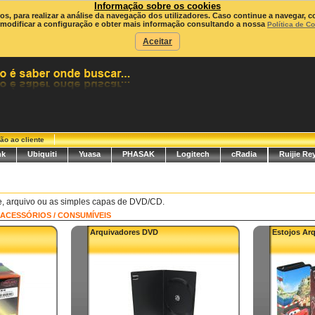
Informação sobre os cookies
ros, para realizar a análise da navegação dos utilizadores. Caso continue a navegar, c
modificar a configuração e obter mais informação consultando a nossa
Política de C
Aceitar
ão ao cliente
nk
Ubiquiti
Yuasa
PHASAK
Logitech
cRadia
Ruijie Re
re, arquivo ou as simples capas de DVD/CD.
ACESSÓRIOS / CONSUMÍVEIS
Arquivadores DVD
Estojos Ar