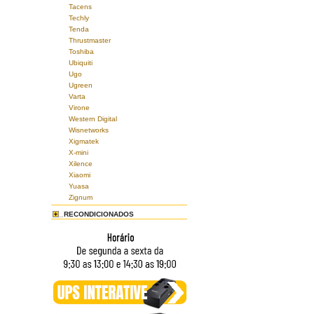
Tacens
Techly
Tenda
Thrustmaster
Toshiba
Ubiquiti
Ugo
Ugreen
Varta
Virone
Western Digital
Wisnetworks
Xigmatek
X-mini
Xilence
Xiaomi
Yuasa
Zignum
RECONDICIONADOS