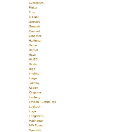
EverActive
Finlux
Fury
G-Cube
Gembird
Genesis
Gosund
Grandtec
Halfmman
Hama
Hantol
Havit
HiLED
Hiditec
ilogo
Intellinet
Ipega
Jakemy
Kepler
Kingston
Lanberg
Leviton / Brand Rex
Logitech
Logo
Longshine
Manhattan
MW Power
Marmitek