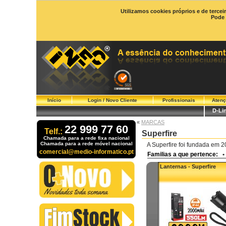
Utilizamos cookies próprios e de tercei
Pode 
Início
Login / Novo Cliente
Profissionais
Atenç
D-Li
«
MARCAS
22 999 77 60
Telf.:
Superfire
Chamada para a rede fixa nacional
Chamada para a rede móvel nacional
A Superfire foi fundada em 
comercial@medio-informatico.pt
Familias a que pertence:
•
Lanternas - Superfire