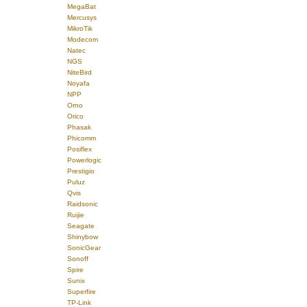
MegaBat
Mercusys
MikroTik
Modecom
Natec
NGS
NiteBird
Noyafa
NPP
Orno
Orico
Phasak
Phicomm
Posiflex
Powerlogic
Prestigio
Puluz
Qvis
Raidsonic
Ruijie
Seagate
Shinybow
SonicGear
Sonoff
Spire
Sunix
Superfire
TP-Link