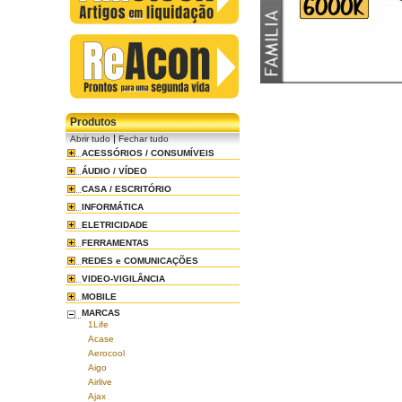
Produtos
|
Abrir tudo
Fechar tudo
ACESSÓRIOS / CONSUMÍVEIS
ÁUDIO / VÍDEO
CASA / ESCRITÓRIO
INFORMÁTICA
ELETRICIDADE
FERRAMENTAS
REDES e COMUNICAÇÕES
VIDEO-VIGILÂNCIA
MOBILE
MARCAS
1Life
Acase
Aerocool
Aigo
Airlive
Ajax