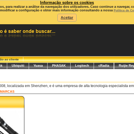
Informação sobre os cookies
ros, para realizar a análise da navegação dos utilizadores. Caso continue a navegar, c
modificar a configuração e obter mais informação consultando a nossa
Política de C
Aceitar
ão ao cliente
nk
Ubiquiti
Yuasa
PHASAK
Logitech
cRadia
Ruijie Re
2008, localizada em Shenzhen, e é uma empresa de alta tecnologia especialista em
MARCAS