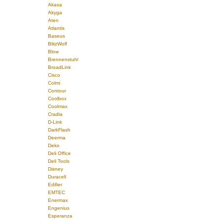
Akasa
Akyga
Aten
Atlantis
Baseus
BlitzWolf
Blow
Brennenstuhl
BroadLink
Cisco
Colmi
Contour
Coolbox
Coolmax
Cradia
D-Link
DarkFlash
Deerma
Deko
Deli Office
Deli Tools
Disney
Duracell
Edifier
EMTEC
Enermax
Engenius
Esperanza