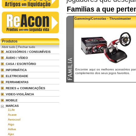
Familias a que pert
Gamming/Consolas - Thrustmaster
Produtos
|
Abrir tudo
Fechar tudo
ACESSÓRIOS / CONSUMÍVEIS
ÁUDIO / VÍDEO
CASA / ESCRITÓRIO
Encontre aqui os melhores acessórios par
INFORMÁTICA
complemento dos seus jogos favoritos.
ELETRICIDADE
FERRAMENTAS
REDES e COMUNICAÇÕES
VIDEO-VIGILÂNCIA
MOBILE
MARCAS
1Life
Acase
Aerocool
Aigo
Airlive
Ajax