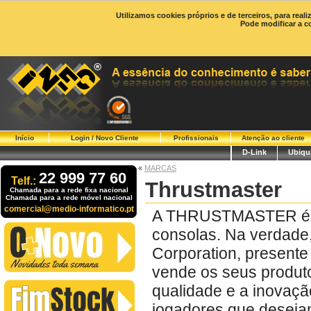
Utilizamos cookies próprios e de terceiros, para real
Pode modificar a c
Início
Login / Novo Cliente
Profissionais
Atenção ao cliente
D-Link
Ubiqui
«
MARCAS
22 999 77 60
Telf.:
Thrustmaster
Chamada para a rede fixa nacional
Chamada para a rede móvel nacional
comercial@medio-informatico.pt
A THRUSTMASTER é es
consolas. Na verdade,
Corporation, presen
vende os seus produto
qualidade e a inovaçã
jogadores que deseja