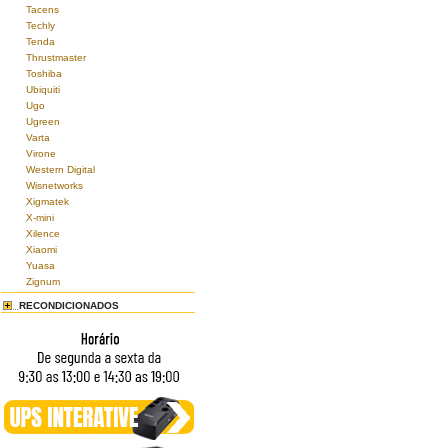
Tacens
Techly
Tenda
Thrustmaster
Toshiba
Ubiquiti
Ugo
Ugreen
Varta
Virone
Western Digital
Wisnetworks
Xigmatek
X-mini
Xilence
Xiaomi
Yuasa
Zignum
RECONDICIONADOS