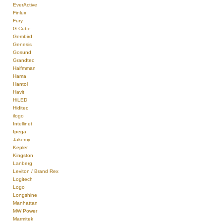
EverActive
Finlux
Fury
G-Cube
Gembird
Genesis
Gosund
Grandtec
Halfmman
Hama
Hantol
Havit
HiLED
Hiditec
ilogo
Intellinet
Ipega
Jakemy
Kepler
Kingston
Lanberg
Leviton / Brand Rex
Logitech
Logo
Longshine
Manhattan
MW Power
Marmitek