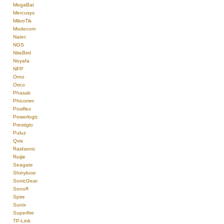
MegaBat
Mercusys
MikroTik
Modecom
Natec
NGS
NiteBird
Noyafa
NPP
Orno
Orico
Phasak
Phicomm
Posiflex
Powerlogic
Prestigio
Puluz
Qvis
Raidsonic
Ruijie
Seagate
Shinybow
SonicGear
Sonoff
Spire
Sunix
Superfire
TP-Link