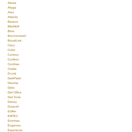
Akasa
Akyga
Aten
Atlantis
Baseus
BlitzWolf
Blow
Brennenstuhl
BroadLink
Cisco
Colmi
Contour
Coolbox
Coolmax
Cradia
D-Link
DarkFlash
Deerma
Deko
Deli Office
Deli Tools
Disney
Duracell
Edifier
EMTEC
Enermax
Engenius
Esperanza