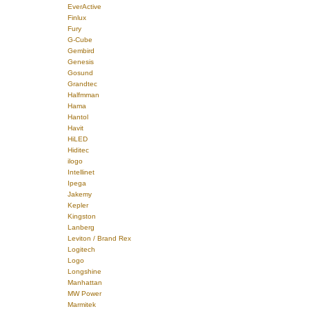
EverActive
Finlux
Fury
G-Cube
Gembird
Genesis
Gosund
Grandtec
Halfmman
Hama
Hantol
Havit
HiLED
Hiditec
ilogo
Intellinet
Ipega
Jakemy
Kepler
Kingston
Lanberg
Leviton / Brand Rex
Logitech
Logo
Longshine
Manhattan
MW Power
Marmitek