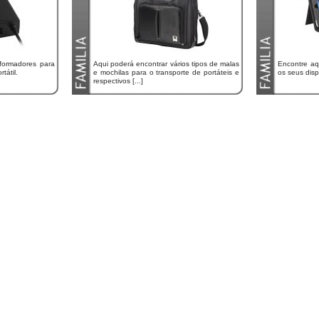
sformadores para
Aqui poderá encontrar vários tipos de malas
Encontre aq
tátil.
e mochilas para o transporte de portáteis e
os seus disp
respectivos [...]