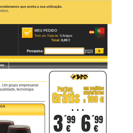
onsideramos que aceita a sua utilização.
ookies.
MEU PEDIDO
Tem um Total de:
0 Artigos
Total:
0,00
€
Pesquisa:
yee
o. Um grupo empresarial
qualidade, tecnologia
NGS