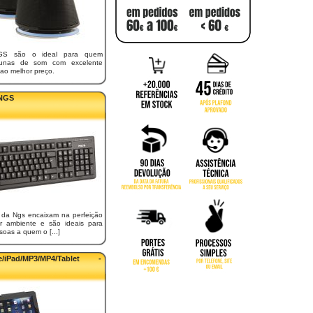
GS são o ideal para quem
lunas de som com excelente
 ao melhor preço.
 NGS
 da Ngs encaixam na perfeição
r ambiente e são ideais para
oas a quem o [...]
ne/iPad/MP3/MP4/Tablet -