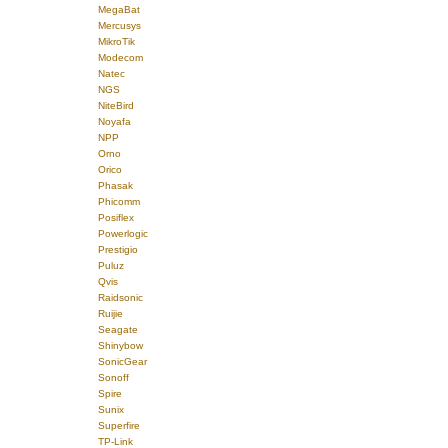
MegaBat
Mercusys
MikroTik
Modecom
Natec
NGS
NiteBird
Noyafa
NPP
Orno
Orico
Phasak
Phicomm
Posiflex
Powerlogic
Prestigio
Puluz
Qvis
Raidsonic
Ruijie
Seagate
Shinybow
SonicGear
Sonoff
Spire
Sunix
Superfire
TP-Link