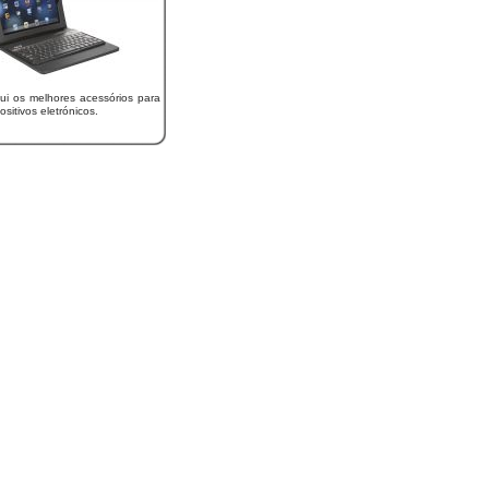
ui os melhores acessórios para
ositivos eletrónicos.