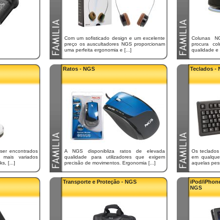
Com um sofisticado design e um excelente
Colunas N
preço os auscultadores NGS proporcionam
procura co
uma perfeita ergonomia e [...]
qualidade e
Ratos - NGS
Teclados -
ser encontrados
A NGS disponibliza ratos de elevada
Os teclados
mais variados
qualidade para utilizadores que exigem
em qualque
, [...]
precisão de movimentos. Ergonomia [...]
aquelas pess
Transporte e Proteção - NGS
iPod/iPho
NGS