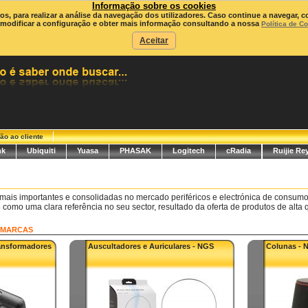
Informação sobre os cookies
ros, para realizar a análise da navegação dos utilizadores. Caso continue a navegar, c
modificar a configuração e obter mais informação consultando a nossa
Política de C
Aceitar
ão ao cliente
nk
Ubiquiti
Yuasa
PHASAK
Logitech
cRadia
Ruijie Re
ais importantes e consolidadas no mercado periféricos e electrónica de consum
como uma clara referência no seu sector, resultado da oferta de produtos de alta 
MARCAS
formadores
Auscultadores e Auriculares - NGS
Colunas - 