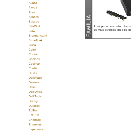
Akasa
Akyga
Aten
Atlantis
Baseus
BlitzWolf
Aqui pode encontrar tran
os mais diversos tipos de por
Blow
Brennenstuhl
BroadLink
Cisco
Colmi
Contour
Coolbox
Coolmax
Cradia
D-Link
DarkFlash
Deerma
Deko
Deli Office
Deli Tools
Disney
Duracell
Edifier
EMTEC
Enermax
Engenius
Esperanza