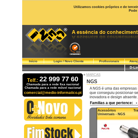
Utilizamos cookies próprios e de tercei
Pode 
Início
Login / Novo Cliente
Profissionais
Atenç
D-Li
«
MARCAS
22 999 77 60
Telf.:
NGS
Chamada para a rede fixa nacional
Chamada para a rede móvel nacional
A NGS é uma das empresas m
comercial@medio-informatico.pt
que conseguiu posicionar-se 
inovadora e design atraente.
Familias a que pertence:
•
Acessórios Trans
Universais - NGS