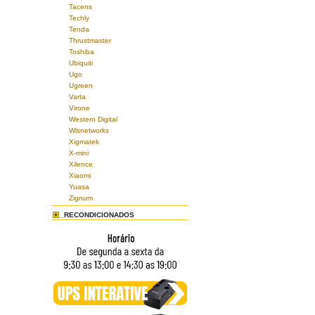
Tacens
Techly
Tenda
Thrustmaster
Toshiba
Ubiquiti
Ugo
Ugreen
Varta
Virone
Western Digital
Wisnetworks
Xigmatek
X-mini
Xilence
Xiaomi
Yuasa
Zignum
RECONDICIONADOS