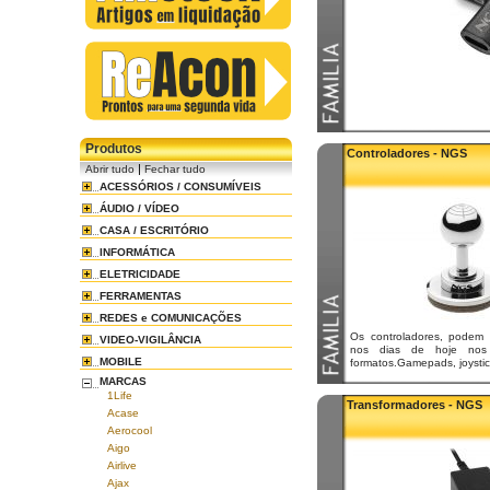
Produtos
Controladores - NGS
|
Abrir tudo
Fechar tudo
ACESSÓRIOS / CONSUMÍVEIS
ÁUDIO / VÍDEO
CASA / ESCRITÓRIO
INFORMÁTICA
ELETRICIDADE
FERRAMENTAS
REDES e COMUNICAÇÕES
Os controladores, podem 
VIDEO-VIGILÂNCIA
nos dias de hoje nos 
MOBILE
formatos.Gamepads, joysticks
MARCAS
1Life
Transformadores - NGS
Acase
Aerocool
Aigo
Airlive
Ajax