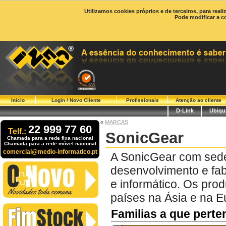
Utilizamos cookies próprios e de terceiros, para real
Pode modificar a c
Início
Login / Novo Cliente
Profissionais
Atenção ao cliente
D-Link
Ubiqui
«
MARCAS
22 999 77 60
Telf.:
SonicGear
Chamada para a rede fixa nacional
Chamada para a rede móvel nacional
comercial@medio-informatico.pt
A SonicGear com sede
desenvolvimento e fab
e informático. Os pr
países na Ásia e na E
Familias a que pert