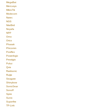
MegaBat
Mercusys
MikroTik
Modecom
Natec
NGS
NiteBird
Noyafa
NPP
Orno
Orico
Phasak
Phicomm
Posiflex
Powerlogic
Prestigio
Puluz
Qvis
Raidsonic
Ruijie
Seagate
Shinybow
SonicGear
Sonoff
Spire
Sunix
Superfire
TP-Link