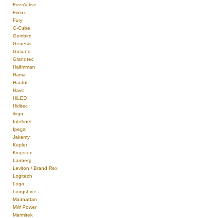
EverActive
Finlux
Fury
G-Cube
Gembird
Genesis
Gosund
Grandtec
Halfmman
Hama
Hantol
Havit
HiLED
Hiditec
ilogo
Intellinet
Ipega
Jakemy
Kepler
Kingston
Lanberg
Leviton / Brand Rex
Logitech
Logo
Longshine
Manhattan
MW Power
Marmitek