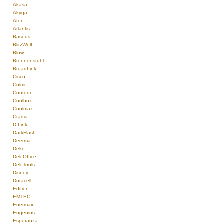
Akasa
Akyga
Aten
Atlantis
Baseus
BlitzWolf
Blow
Brennenstuhl
BroadLink
Cisco
Colmi
Contour
Coolbox
Coolmax
Cradia
D-Link
DarkFlash
Deerma
Deko
Deli Office
Deli Tools
Disney
Duracell
Edifier
EMTEC
Enermax
Engenius
Esperanza