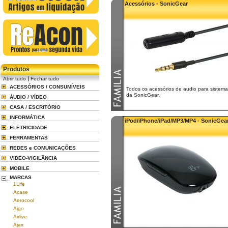
Acessórios - SonicGear
Produtos
|
Abrir tudo
Fechar tudo
ACESSÓRIOS / CONSUMÍVEIS
Todos os acessórios de audio para sistem
da SonicGear.
ÁUDIO / VÍDEO
CASA / ESCRITÓRIO
INFORMÁTICA
iPod/iPhone/iPad/MP3/MP4 - SonicGea
ELETRICIDADE
FERRAMENTAS
REDES e COMUNICAÇÕES
VIDEO-VIGILÂNCIA
MOBILE
MARCAS
1Life
Acase
Aerocool
Aigo
Airlive
Ajax