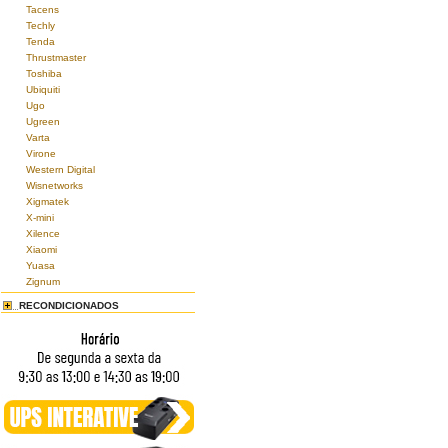
Tacens
Techly
Tenda
Thrustmaster
Toshiba
Ubiquiti
Ugo
Ugreen
Varta
Virone
Western Digital
Wisnetworks
Xigmatek
X-mini
Xilence
Xiaomi
Yuasa
Zignum
RECONDICIONADOS