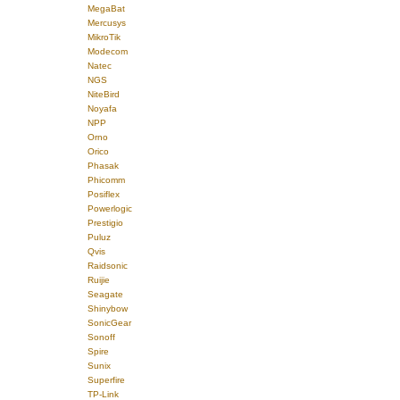
MegaBat
Mercusys
MikroTik
Modecom
Natec
NGS
NiteBird
Noyafa
NPP
Orno
Orico
Phasak
Phicomm
Posiflex
Powerlogic
Prestigio
Puluz
Qvis
Raidsonic
Ruijie
Seagate
Shinybow
SonicGear
Sonoff
Spire
Sunix
Superfire
TP-Link