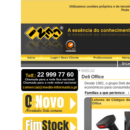
Utilizamos cookies próprios e de tercei
Pode 
Início
Login / Novo Cliente
Profissionais
Atenç
D-Li
«
MARCAS
22 999 77 60
Telf.:
Deli Office
Chamada para a rede fixa nacional
Chamada para a rede móvel nacional
Desde 1981, o grupo Deli de
comercial@medio-informatico.pt
económicos para consumido
Familias a que pertence:
•
Leitores de Códigos de
Office