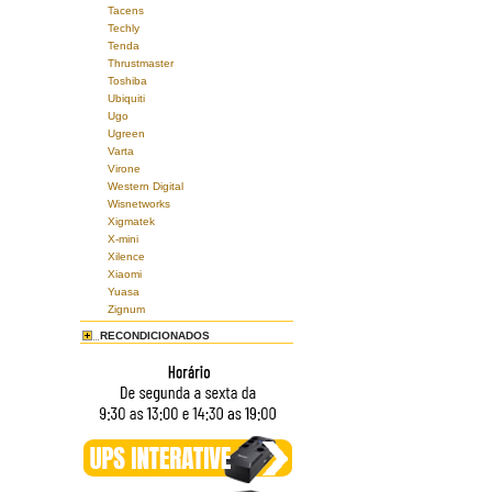
Tacens
Techly
Tenda
Thrustmaster
Toshiba
Ubiquiti
Ugo
Ugreen
Varta
Virone
Western Digital
Wisnetworks
Xigmatek
X-mini
Xilence
Xiaomi
Yuasa
Zignum
RECONDICIONADOS