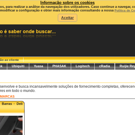
Informação sobre os cookies
ros, para realizar a análise da navegação dos utilizadores. Caso continue a navegar, c
modificar a configuração e obter mais informação consultando a nossa
Política de C
Aceitar
ão ao cliente
nk
Ubiquiti
Yuasa
PHASAK
Logitech
cRadia
Ruijie Re
senvolve e busca incansavelmente soluções de fornecimento completas, oferecen
res em todo o mundo.
MARCAS
 Barras - Deli