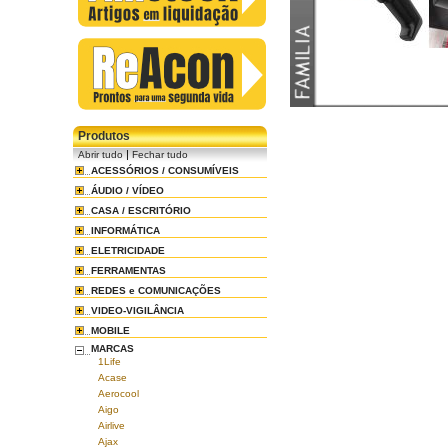
Produtos
|
Abrir tudo
Fechar tudo
ACESSÓRIOS / CONSUMÍVEIS
ÁUDIO / VÍDEO
CASA / ESCRITÓRIO
INFORMÁTICA
ELETRICIDADE
FERRAMENTAS
REDES e COMUNICAÇÕES
VIDEO-VIGILÂNCIA
MOBILE
MARCAS
1Life
Acase
Aerocool
Aigo
Airlive
Ajax