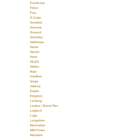
EverActive
Finlux
Fury
G-Cube
Gembird
Genesis
Gosund
Grandtec
Halfmman
Hama
Hantol
Havit
HiLED
Hiditec
ilogo
Intellinet
Ipega
Jakemy
Kepler
Kingston
Lanberg
Leviton / Brand Rex
Logitech
Logo
Longshine
Manhattan
MW Power
Marmitek