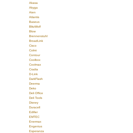
Akasa
Akyga
Aten
Atlantis
Baseus
BlitzWolf
Blow
Brennenstuhl
BroadLink
Cisco
Colmi
Contour
Coolbox
Coolmax
Cradia
D-Link
DarkFlash
Deerma
Deko
Deli Office
Deli Tools
Disney
Duracell
Edifier
EMTEC
Enermax
Engenius
Esperanza