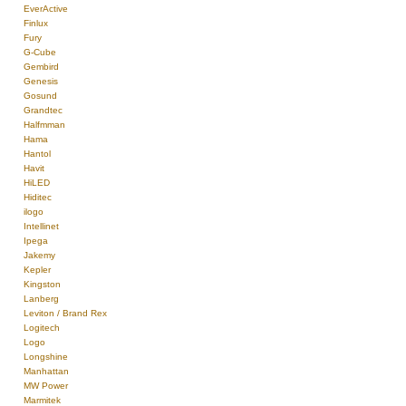
EverActive
Finlux
Fury
G-Cube
Gembird
Genesis
Gosund
Grandtec
Halfmman
Hama
Hantol
Havit
HiLED
Hiditec
ilogo
Intellinet
Ipega
Jakemy
Kepler
Kingston
Lanberg
Leviton / Brand Rex
Logitech
Logo
Longshine
Manhattan
MW Power
Marmitek