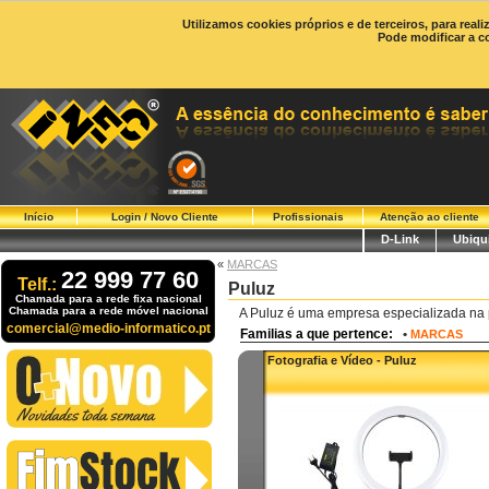
Utilizamos cookies próprios e de terceiros, para real
Pode modificar a c
Início
Login / Novo Cliente
Profissionais
Atenção ao cliente
D-Link
Ubiqui
«
MARCAS
22 999 77 60
Telf.:
Puluz
Chamada para a rede fixa nacional
Chamada para a rede móvel nacional
A Puluz é uma empresa especializada na 
comercial@medio-informatico.pt
Familias a que pertence:
•
MARCAS
Fotografia e Vídeo - Puluz