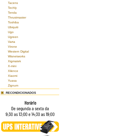
Tacens
Techly
Tenda
Thrustmaster
Toshiba
Ubiquiti
Ugo
Ugreen
Varta
Virone
Western Digital
Wisnetworks
Xigmatek
X-mini
Xilence
Xiaomi
Yuasa
Zignum
RECONDICIONADOS