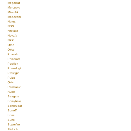
MegaBat
Mercusys
MikroTik
Modecom
Natec
NGS
NiteBird
Noyafa
NPP
Orno
Orico
Phasak
Phicomm
Posiflex
Powerlogic
Prestigio
Puluz
Qvis
Raidsonic
Ruijie
Seagate
Shinybow
SonicGear
Sonoff
Spire
Sunix
Superfire
TP-Link