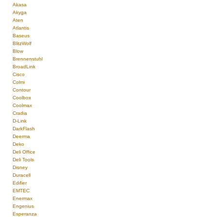
Akasa
Akyga
Aten
Atlantis
Baseus
BlitzWolf
Blow
Brennenstuhl
BroadLink
Cisco
Colmi
Contour
Coolbox
Coolmax
Cradia
D-Link
DarkFlash
Deerma
Deko
Deli Office
Deli Tools
Disney
Duracell
Edifier
EMTEC
Enermax
Engenius
Esperanza