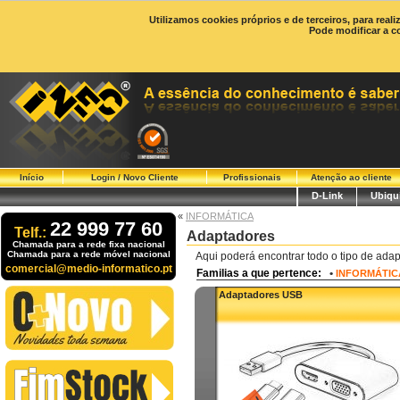
Utilizamos cookies próprios e de terceiros, para real
Pode modificar a c
Início
Login / Novo Cliente
Profissionais
Atenção ao cliente
D-Link
Ubiqui
«
INFORMÁTICA
22 999 77 60
Telf.:
Adaptadores
Chamada para a rede fixa nacional
Chamada para a rede móvel nacional
Aqui poderá encontrar todo o tipo de adap
comercial@medio-informatico.pt
Familias a que pertence:
•
INFORMÁTIC
Adaptadores USB