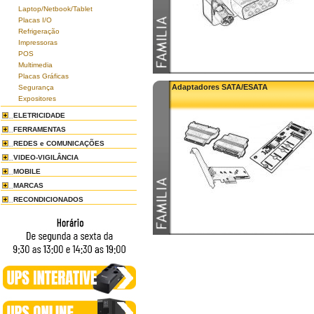
Laptop/Netbook/Tablet
Placas I/O
Refrigeração
Impressoras
POS
Multimedia
Placas Gráficas
Adaptadores SATA/ESATA
Segurança
Expositores
ELETRICIDADE
FERRAMENTAS
REDES e COMUNICAÇÕES
VIDEO-VIGILÂNCIA
MOBILE
MARCAS
RECONDICIONADOS