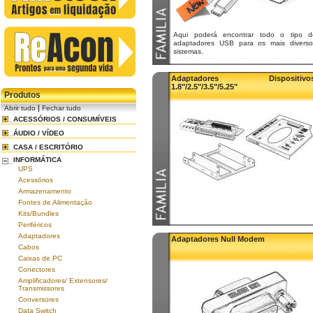
Aqui poderá encontrar todo o tipo d
adaptadores USB para os mais diverso
sistemas.
Adaptadores Dispositivo
1.8"/2.5"/3.5"/5.25"
Produtos
|
Abrir tudo
Fechar tudo
ACESSÓRIOS / CONSUMÍVEIS
ÁUDIO / VÍDEO
CASA / ESCRITÓRIO
INFORMÁTICA
UPS
Acessórios
Armazenamento
Fontes de Alimentação
Kits/Bundles
Periféricos
Adaptadores
Adaptadores Null Modem
Cabos
Caixas de PC
Conectores
Amplificadores/ Extensores/
Transmissores
Conversores
Data Switch