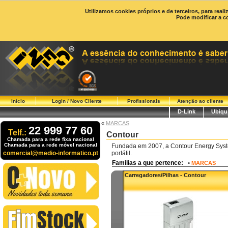
Utilizamos cookies próprios e de terceiros, para real
Pode modificar a c
Início
Login / Novo Cliente
Profissionais
Atenção ao cliente
D-Link
Ubiqui
«
MARCAS
22 999 77 60
Telf.:
Contour
Chamada para a rede fixa nacional
Chamada para a rede móvel nacional
Fundada em 2007, a Contour Energy Syste
comercial@medio-informatico.pt
portátil.
Familias a que pertence:
•
MARCAS
Carregadores/Pilhas - Contour