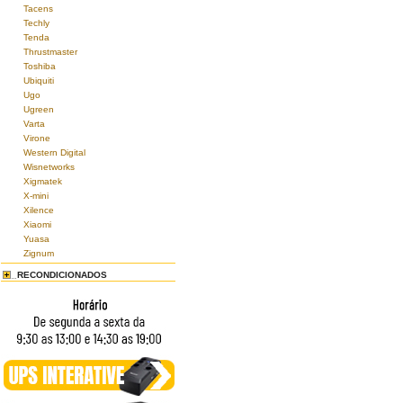
Tacens
Techly
Tenda
Thrustmaster
Toshiba
Ubiquiti
Ugo
Ugreen
Varta
Virone
Western Digital
Wisnetworks
Xigmatek
X-mini
Xilence
Xiaomi
Yuasa
Zignum
RECONDICIONADOS