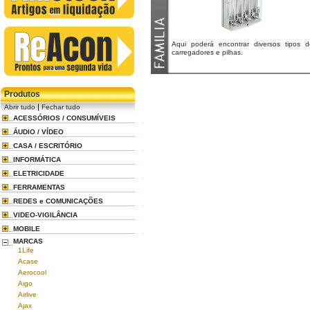
Aqui poderá encontrar diversos tipos d
carregadores e pilhas.
Produtos
|
Abrir tudo
Fechar tudo
ACESSÓRIOS / CONSUMÍVEIS
ÁUDIO / VÍDEO
CASA / ESCRITÓRIO
INFORMÁTICA
ELETRICIDADE
FERRAMENTAS
REDES e COMUNICAÇÕES
VIDEO-VIGILÂNCIA
MOBILE
MARCAS
1Life
Acase
Aerocool
Aigo
Airlive
Ajax