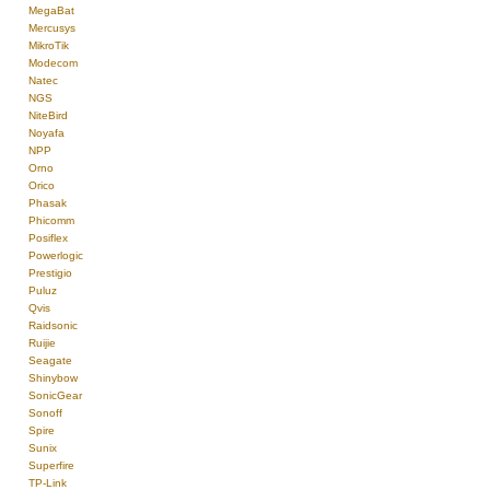
MegaBat
Mercusys
MikroTik
Modecom
Natec
NGS
NiteBird
Noyafa
NPP
Orno
Orico
Phasak
Phicomm
Posiflex
Powerlogic
Prestigio
Puluz
Qvis
Raidsonic
Ruijie
Seagate
Shinybow
SonicGear
Sonoff
Spire
Sunix
Superfire
TP-Link