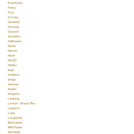
EverActive
Finlux
Fury
G-Cube
Gembird
Genesis
Gosund
Grandtec
Halfmman
Hama
Hantol
Havit
HiLED
Hiditec
ilogo
Intellinet
Ipega
Jakemy
Kepler
Kingston
Lanberg
Leviton / Brand Rex
Logitech
Logo
Longshine
Manhattan
MW Power
Marmitek