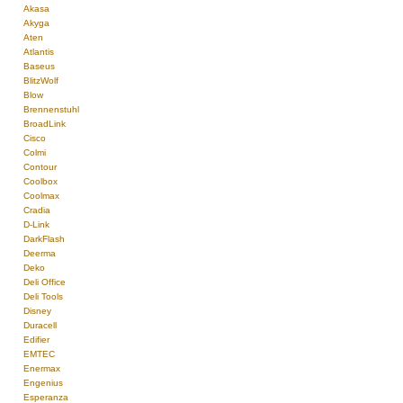
Akasa
Akyga
Aten
Atlantis
Baseus
BlitzWolf
Blow
Brennenstuhl
BroadLink
Cisco
Colmi
Contour
Coolbox
Coolmax
Cradia
D-Link
DarkFlash
Deerma
Deko
Deli Office
Deli Tools
Disney
Duracell
Edifier
EMTEC
Enermax
Engenius
Esperanza