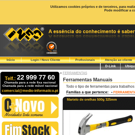
Utilizamos cookies próprios e de terceiros, para real
Pode modificar a c
Início
Login / Novo Cliente
Profissionais
Atenção ao cliente
D-Link
Ubiqui
«
FERRAMENTAS
22 999 77 60
Telf.:
Ferramentas Manuais
Chamada para a rede fixa nacional
Chamada para a rede móvel nacional
Todo o tipo de ferramentas para trabalhos
comercial@medio-informatico.pt
Familias a que pertence:
•
FERRAMENT
Martelo de orelhas 500g 325mm