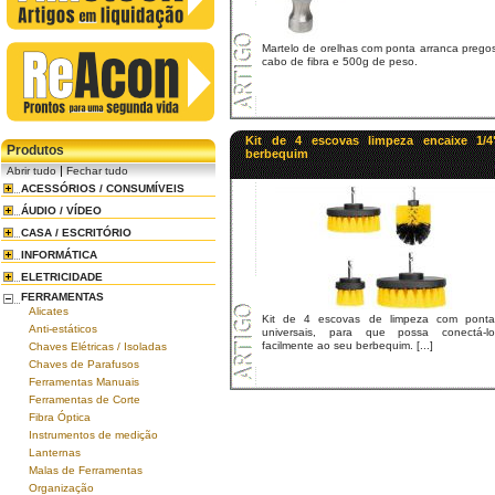
Martelo de orelhas com ponta arranca prego
cabo de fibra e 500g de peso.
Kit de 4 escovas limpeza encaixe 1/4
Produtos
berbequim
|
Abrir tudo
Fechar tudo
ACESSÓRIOS / CONSUMÍVEIS
ÁUDIO / VÍDEO
CASA / ESCRITÓRIO
INFORMÁTICA
ELETRICIDADE
FERRAMENTAS
Alicates
Kit de 4 escovas de limpeza com ponta
Anti-estáticos
universais, para que possa conectá-lo
facilmente ao seu berbequim. [...]
Chaves Elétricas / Isoladas
Chaves de Parafusos
Ferramentas Manuais
Ferramentas de Corte
Fibra Óptica
Instrumentos de medição
Lanternas
Malas de Ferramentas
Organização