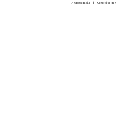
|
A Organização
Condições de U