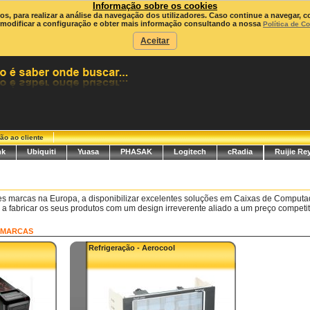
Informação sobre os cookies
ros, para realizar a análise da navegação dos utilizadores. Caso continue a navegar, c
modificar a configuração e obter mais informação consultando a nossa
Política de C
Aceitar
ão ao cliente
nk
Ubiquiti
Yuasa
PHASAK
Logitech
cRadia
Ruijie Re
s marcas na Europa, a disponibilizar excelentes soluções em Caixas de Computa
 fabricar os seus produtos com um design irreverente aliado a um preço competiti
MARCAS
Refrigeração - Aerocool