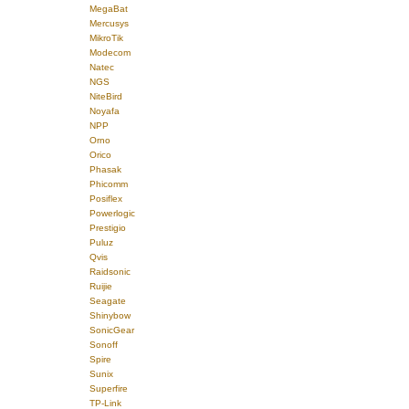
MegaBat
Mercusys
MikroTik
Modecom
Natec
NGS
NiteBird
Noyafa
NPP
Orno
Orico
Phasak
Phicomm
Posiflex
Powerlogic
Prestigio
Puluz
Qvis
Raidsonic
Ruijie
Seagate
Shinybow
SonicGear
Sonoff
Spire
Sunix
Superfire
TP-Link