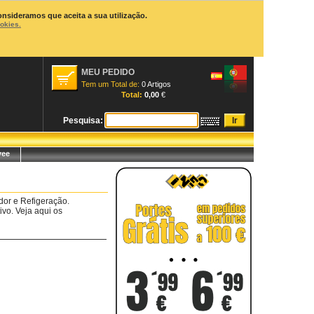
onsideramos que aceita a sua utilização.
ookies.
MEU PEDIDO
Tem um Total de:
0 Artigos
Total:
0,00
€
Pesquisa:
yee
dor e Refigeração.
vo. Veja aqui os