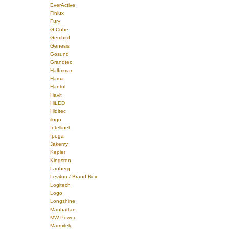
EverActive
Finlux
Fury
G-Cube
Gembird
Genesis
Gosund
Grandtec
Halfmman
Hama
Hantol
Havit
HiLED
Hiditec
ilogo
Intellinet
Ipega
Jakemy
Kepler
Kingston
Lanberg
Leviton / Brand Rex
Logitech
Logo
Longshine
Manhattan
MW Power
Marmitek