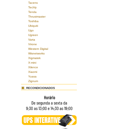
Tacens
Techly
Tenda
Thrustmaster
Toshiba
Ubiquiti
Ugo
Ugreen
Varta
Virone
Western Digital
Wisnetworks
Xigmatek
X-mini
Xilence
Xiaomi
Yuasa
Zignum
RECONDICIONADOS