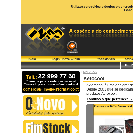
Utilizamos cookies próprios e de tercei
Pode 
Início
Login / Novo Cliente
Profissionais
Atenç
D-Li
«
MARCAS
22 999 77 60
Telf.:
Aerocool
Chamada para a rede fixa nacional
Chamada para a rede móvel nacional
A Aerocool é uma das grande
comercial@medio-informatico.pt
Desde 2001 que se dedicam a
produtos Aerocool.
Familias a que pertence:
•
Caixas de PC - Aerocool