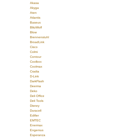
Akasa
Akyga
Aten
Atlantis
Baseus
BlitzWolf
Blow
Brennenstuhl
BroadLink
Cisco
Colmi
Contour
Coolbox
Coolmax
Cradia
D-Link
DarkFlash
Deerma
Deko
Deli Office
Deli Tools
Disney
Duracell
Edifier
EMTEC
Enermax
Engenius
Esperanza