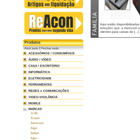
Aqui estão disponibilizadas
soluções que a Aerocool 
clientes para caixas de [...]
Produtos
|
Abrir tudo
Fechar tudo
ACESSÓRIOS / CONSUMÍVEIS
ÁUDIO / VÍDEO
CASA / ESCRITÓRIO
INFORMÁTICA
ELETRICIDADE
FERRAMENTAS
REDES e COMUNICAÇÕES
VIDEO-VIGILÂNCIA
MOBILE
MARCAS
1Life
Acase
Aerocool
Aigo
Airlive
Ajax