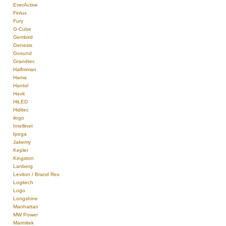
EverActive
Finlux
Fury
G-Cube
Gembird
Genesis
Gosund
Grandtec
Halfmman
Hama
Hantol
Havit
HiLED
Hiditec
ilogo
Intellinet
Ipega
Jakemy
Kepler
Kingston
Lanberg
Leviton / Brand Rex
Logitech
Logo
Longshine
Manhattan
MW Power
Marmitek