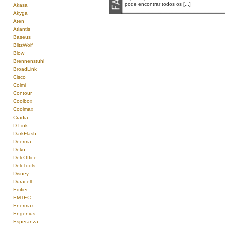
pode encontrar todos os [...]
Akasa
Akyga
Aten
Atlantis
Baseus
BlitzWolf
Blow
Brennenstuhl
BroadLink
Cisco
Colmi
Contour
Coolbox
Coolmax
Cradia
D-Link
DarkFlash
Deerma
Deko
Deli Office
Deli Tools
Disney
Duracell
Edifier
EMTEC
Enermax
Engenius
Esperanza