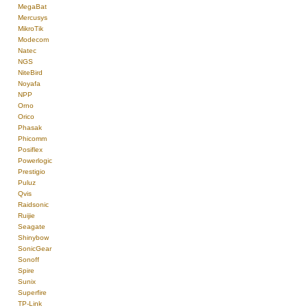
MegaBat
Mercusys
MikroTik
Modecom
Natec
NGS
NiteBird
Noyafa
NPP
Orno
Orico
Phasak
Phicomm
Posiflex
Powerlogic
Prestigio
Puluz
Qvis
Raidsonic
Ruijie
Seagate
Shinybow
SonicGear
Sonoff
Spire
Sunix
Superfire
TP-Link