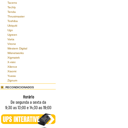
Tacens
Techly
Tenda
Thrustmaster
Toshiba
Ubiquiti
Ugo
Ugreen
Varta
Virone
Western Digital
Wisnetworks
Xigmatek
X-mini
Xilence
Xiaomi
Yuasa
Zignum
RECONDICIONADOS