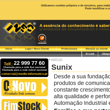
Utilizamos cookies próprios e de terceiros, para real
Pode modificar a c
Início
Login / Novo Cliente
Profissionais
Atenção ao cliente
D-Link
Ubiqui
«
MARCAS
22 999 77 60
Telf.:
Sunix
Chamada para a rede fixa nacional
Chamada para a rede móvel nacional
comercial@medio-informatico.pt
Desde a sua fundação
produtos de comunicaç
constante cresciment
alta qualidade e perf
Automação Industrial e