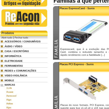
Familias a que pert
Placas ExpressCard - Sunix
Produtos
|
Abrir tudo
Fechar tudo
ACESSÓRIOS / CONSUMÍVEIS
ÁUDIO / VÍDEO
Expresscard, que é a evolução das P
CASA / ESCRITÓRIO
Card, combina o reduzido tamanho e 
rápido rendimento com a fiabilidade [...]
INFORMÁTICA
ELETRICIDADE
Placas PCI Express - Sunix
FERRAMENTAS
REDES e COMUNICAÇÕES
VIDEO-VIGILÂNCIA
MOBILE
MARCAS
1Life
Acase
Aerocool
Aigo
Airlive
Placas do novo formato, PCI Express, co
Ajax
suporte para bus x1,x2,x4 e x16 nas quai