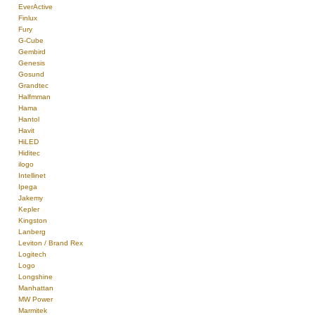
EverActive
Finlux
Fury
G-Cube
Gembird
Genesis
Gosund
Grandtec
Halfmman
Hama
Hantol
Havit
HiLED
Hiditec
ilogo
Intellinet
Ipega
Jakemy
Kepler
Kingston
Lanberg
Leviton / Brand Rex
Logitech
Logo
Longshine
Manhattan
MW Power
Marmitek