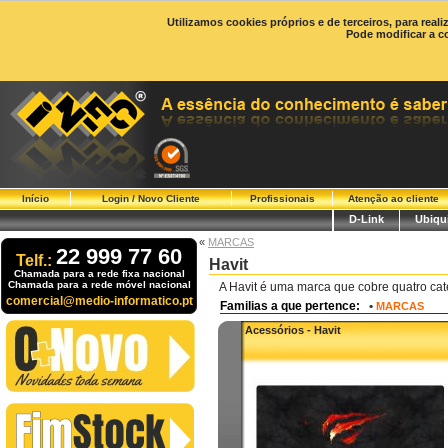
Utilizamos cookies próprios e de terceiros, para real
Pode modificar a c
Início
Login / Novo Cliente
Profissionais
Atenção ao cliente
D-Link
Ubiqui
«
MARCAS
22 999 77 60
Telf.:
Havit
Chamada para a rede fixa nacional
Chamada para a rede móvel nacional
A Havit é uma marca que cobre quatro cate
comercial@medio-informatico.pt
Familias a que pertence:
•
MARCAS
Acessórios - Havit