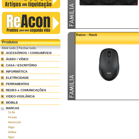
Ratos - Havit
Produtos
|
Abrir tudo
Fechar tudo
ACESSÓRIOS / CONSUMÍVEIS
ÁUDIO / VÍDEO
CASA / ESCRITÓRIO
INFORMÁTICA
ELETRICIDADE
FERRAMENTAS
REDES e COMUNICAÇÕES
VIDEO-VIGILÂNCIA
MOBILE
MARCAS
1Life
Acase
Aerocool
Aigo
Airlive
Ajax