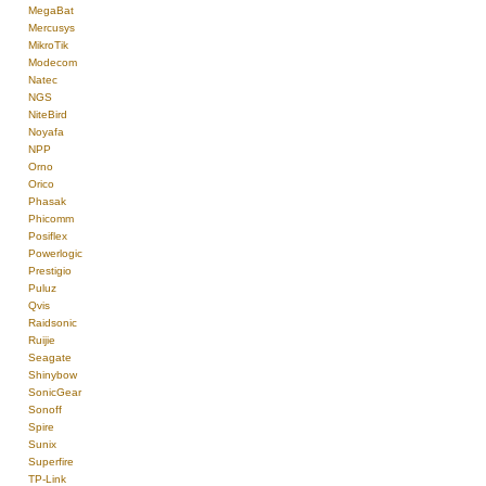
MegaBat
Mercusys
MikroTik
Modecom
Natec
NGS
NiteBird
Noyafa
NPP
Orno
Orico
Phasak
Phicomm
Posiflex
Powerlogic
Prestigio
Puluz
Qvis
Raidsonic
Ruijie
Seagate
Shinybow
SonicGear
Sonoff
Spire
Sunix
Superfire
TP-Link