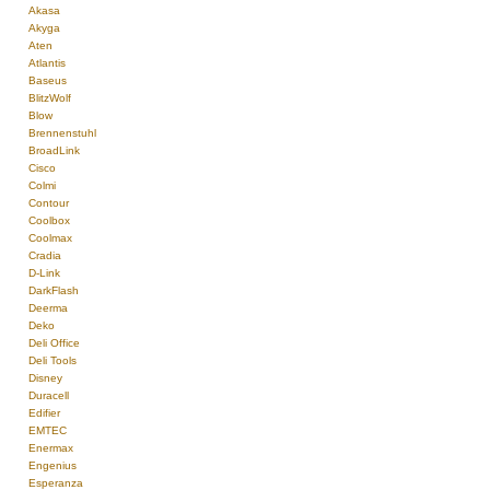
Akasa
Akyga
Aten
Atlantis
Baseus
BlitzWolf
Blow
Brennenstuhl
BroadLink
Cisco
Colmi
Contour
Coolbox
Coolmax
Cradia
D-Link
DarkFlash
Deerma
Deko
Deli Office
Deli Tools
Disney
Duracell
Edifier
EMTEC
Enermax
Engenius
Esperanza