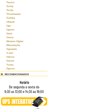
Tacens
Techly
Tenda
Thrustmaster
Toshiba
Ubiquiti
Ugo
Ugreen
Varta
Virone
Western Digital
Wisnetworks
Xigmatek
X-mini
Xilence
Xiaomi
Yuasa
Zignum
RECONDICIONADOS