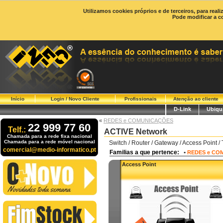
Utilizamos cookies próprios e de terceiros, para real
Pode modificar a c
Início
Login / Novo Cliente
Profissionais
Atenção ao cliente
D-Link
Ubiqui
«
REDES e COMUNICAÇÕES
22 999 77 60
Telf.:
ACTIVE Network
Chamada para a rede fixa nacional
Chamada para a rede móvel nacional
Switch / Router / Gateway / Access Point /
comercial@medio-informatico.pt
Familias a que pertence:
•
REDES e CO
Access Point