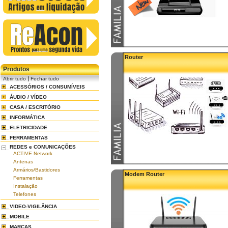
Router
Produtos
|
Abrir tudo
Fechar tudo
ACESSÓRIOS / CONSUMÍVEIS
ÁUDIO / VÍDEO
CASA / ESCRITÓRIO
INFORMÁTICA
ELETRICIDADE
FERRAMENTAS
REDES e COMUNICAÇÕES
ACTIVE Network
Antenas
Armários/Bastidores
Modem Router
Ferramentas
Instalação
Telefones
VIDEO-VIGILÂNCIA
MOBILE
MARCAS