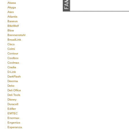
Akasa
Akyga
Aten
Atlantis
Baseus
BlitzWolf
Blow
Brennenstuhl
BroadLink
Cisco
Colmi
Contour
Coolbox
Coolmax
Cradia
D-Link
DarkFlash
Deerma
Deko
Deli Office
Deli Tools
Disney
Duracell
Edifier
EMTEC
Enermax
Engenius
Esperanza