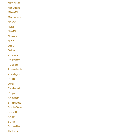
MegaBat
Mercusys
MikroTik
Modecom
Natec
NGS
NiteBird
Noyafa
NPP
Orno
Orico
Phasak
Phicomm
Posiflex
Powerlogic
Prestigio
Puluz
Qvis
Raidsonic
Ruijie
Seagate
Shinybow
SonicGear
Sonoff
Spire
Sunix
Superfire
TP-Link