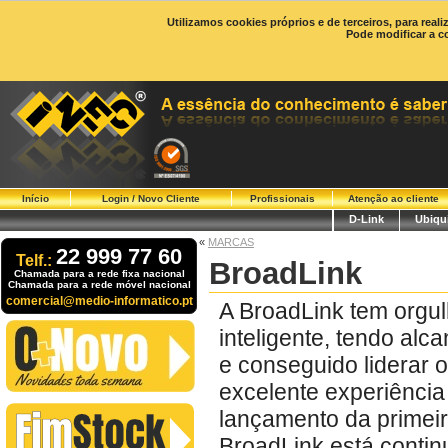
Utilizamos cookies próprios e de terceiros, para real
Pode modificar a c
Início
Login / Novo Cliente
Profissionais
Atenção ao cliente
D-Link
Ubiqui
«
MARCAS
22 999 77 60
Telf.:
BroadLink
Chamada para a rede fixa nacional
Chamada para a rede móvel nacional
comercial@medio-informatico.pt
A BroadLink tem orgul
inteligente, tendo al
e conseguido liderar 
excelente experiência 
lançamento da primeir
BroadLink está contin