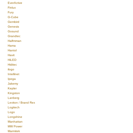
EverActive
Finlux
Fury
G-Cube
Gembird
Genesis
Gosund
Grandtec
Halfmman
Hama
Hantol
Havit
HiLED
Hiditec
ilogo
Intellinet
Ipega
Jakemy
Kepler
Kingston
Lanberg
Leviton / Brand Rex
Logitech
Logo
Longshine
Manhattan
MW Power
Marmitek