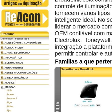
controle de iluminaçã
fornecem vários tipos 
inteligente ideal. No
liderar o mercado com
OEM confiável com m
Produtos
Electrolux, Honeywell
|
Abrir tudo
Fechar tudo
ACESSÓRIOS / CONSUMÍVEIS
integração a platafor
ÁUDIO / VÍDEO
permitir controlar e a
CASA / ESCRITÓRIO
INFORMÁTICA
Familias a que pert
ELETRICIDADE
FERRAMENTAS
SmartHouse - BroadLink
REDES e COMUNICAÇÕES
VIDEO-VIGILÂNCIA
MOBILE
MARCAS
1Life
Acase
Aerocool
Aigo
Airlive
Ajax