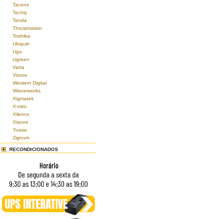
Tacens
Techly
Tenda
Thrustmaster
Toshiba
Ubiquiti
Ugo
Ugreen
Varta
Virone
Western Digital
Wisnetworks
Xigmatek
X-mini
Xilence
Xiaomi
Yuasa
Zignum
RECONDICIONADOS