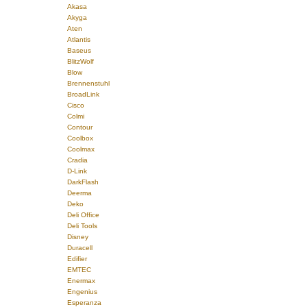
Akasa
Akyga
Aten
Atlantis
Baseus
BlitzWolf
Blow
Brennenstuhl
BroadLink
Cisco
Colmi
Contour
Coolbox
Coolmax
Cradia
D-Link
DarkFlash
Deerma
Deko
Deli Office
Deli Tools
Disney
Duracell
Edifier
EMTEC
Enermax
Engenius
Esperanza