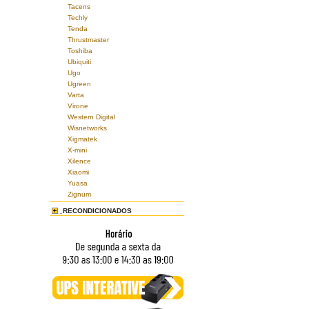
Tacens
Techly
Tenda
Thrustmaster
Toshiba
Ubiquiti
Ugo
Ugreen
Varta
Virone
Western Digital
Wisnetworks
Xigmatek
X-mini
Xilence
Xiaomi
Yuasa
Zignum
RECONDICIONADOS