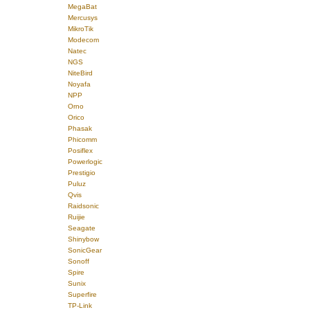
MegaBat
Mercusys
MikroTik
Modecom
Natec
NGS
NiteBird
Noyafa
NPP
Orno
Orico
Phasak
Phicomm
Posiflex
Powerlogic
Prestigio
Puluz
Qvis
Raidsonic
Ruijie
Seagate
Shinybow
SonicGear
Sonoff
Spire
Sunix
Superfire
TP-Link