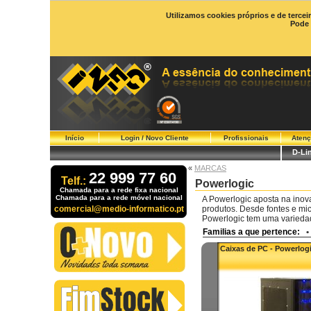
Utilizamos cookies próprios e de tercei
Pode 
Início
Login / Novo Cliente
Profissionais
Atenç
D-Li
«
MARCAS
22 999 77 60
Telf.:
Powerlogic
Chamada para a rede fixa nacional
Chamada para a rede móvel nacional
A Powerlogic aposta na inov
comercial@medio-informatico.pt
produtos. Desde fontes e mic
Powerlogic tem uma varieda
Familias a que pertence:
•
Caixas de PC - Powerlog