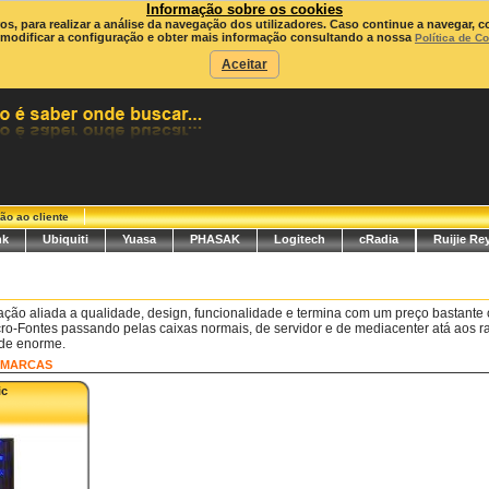
Informação sobre os cookies
ros, para realizar a análise da navegação dos utilizadores. Caso continue a navegar, c
modificar a configuração e obter mais informação consultando a nossa
Política de C
Aceitar
ão ao cliente
nk
Ubiquiti
Yuasa
PHASAK
Logitech
cRadia
Ruijie Re
ação aliada a qualidade, design, funcionalidade e termina com um preço bastante 
ro-Fontes passando pelas caixas normais, de servidor e de mediacenter atá aos ra
de enorme.
MARCAS
ic