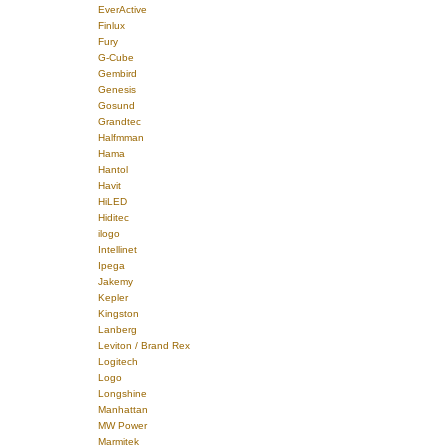
EverActive
Finlux
Fury
G-Cube
Gembird
Genesis
Gosund
Grandtec
Halfmman
Hama
Hantol
Havit
HiLED
Hiditec
ilogo
Intellinet
Ipega
Jakemy
Kepler
Kingston
Lanberg
Leviton / Brand Rex
Logitech
Logo
Longshine
Manhattan
MW Power
Marmitek