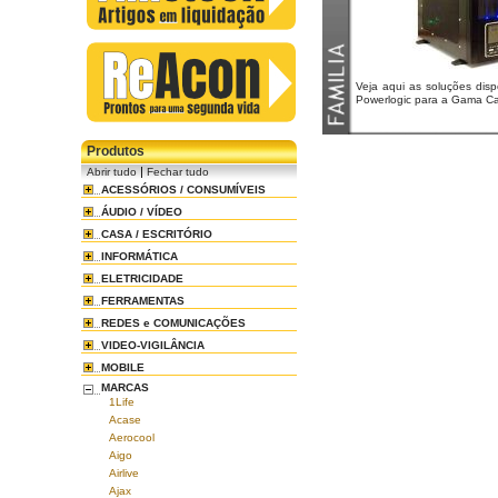
Veja aqui as soluções disp
Powerlogic para a Gama Ca
Produtos
|
Abrir tudo
Fechar tudo
ACESSÓRIOS / CONSUMÍVEIS
ÁUDIO / VÍDEO
CASA / ESCRITÓRIO
INFORMÁTICA
ELETRICIDADE
FERRAMENTAS
REDES e COMUNICAÇÕES
VIDEO-VIGILÂNCIA
MOBILE
MARCAS
1Life
Acase
Aerocool
Aigo
Airlive
Ajax