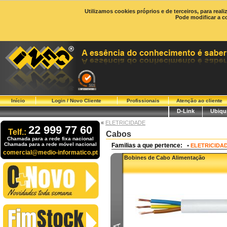
Utilizamos cookies próprios e de terceiros, para real
Pode modificar a c
Início
Login / Novo Cliente
Profissionais
Atenção ao cliente
D-Link
Ubiqui
«
ELETRICIDADE
22 999 77 60
Telf.:
Cabos
Chamada para a rede fixa nacional
Chamada para a rede móvel nacional
Familias a que pertence:
•
ELETRICIDA
comercial@medio-informatico.pt
Bobines de Cabo Alimentação