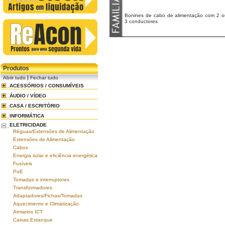
Bonines de cabo de alimentação com 2 o
3 conductores
Produtos
|
Abrir tudo
Fechar tudo
ACESSÓRIOS / CONSUMÍVEIS
ÁUDIO / VÍDEO
CASA / ESCRITÓRIO
INFORMÁTICA
ELETRICIDADE
Réguas/Extensões de Alimentação
Extensões de Alimentação
Cabos
Energia solar e eficiência energética
Fusíveis
PoE
Tomadas e interruptores
Transformadores
Adaptadores/Fichas/Tomadas
Aquecimento e Climatização
Armarios ICT
Caixas Estanque