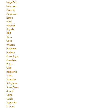
MegaBat
Mercusys
MikroTik
Modecom
Natec
NGS
NiteBird
Noyafa
NPP
Orno
Orico
Phasak
Phicomm
Posiflex
Powerlogic
Prestigio
Puluz
Qvis
Raidsonic
Ruijie
Seagate
Shinybow
SonicGear
Sonoff
Spire
Sunix
Superfire
TP-Link