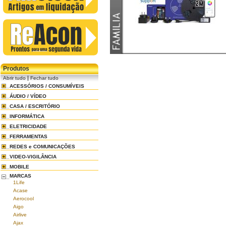
Produtos
|
Abrir tudo
Fechar tudo
ACESSÓRIOS / CONSUMÍVEIS
ÁUDIO / VÍDEO
CASA / ESCRITÓRIO
INFORMÁTICA
ELETRICIDADE
FERRAMENTAS
REDES e COMUNICAÇÕES
VIDEO-VIGILÂNCIA
MOBILE
MARCAS
1Life
Acase
Aerocool
Aigo
Airlive
Ajax