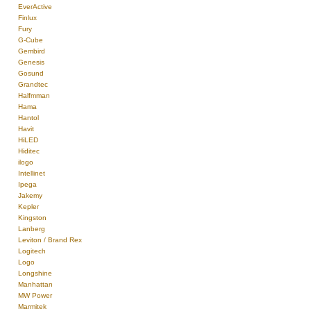
EverActive
Finlux
Fury
G-Cube
Gembird
Genesis
Gosund
Grandtec
Halfmman
Hama
Hantol
Havit
HiLED
Hiditec
ilogo
Intellinet
Ipega
Jakemy
Kepler
Kingston
Lanberg
Leviton / Brand Rex
Logitech
Logo
Longshine
Manhattan
MW Power
Marmitek