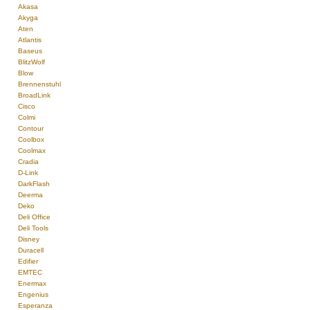
Akasa
Akyga
Aten
Atlantis
Baseus
BlitzWolf
Blow
Brennenstuhl
BroadLink
Cisco
Colmi
Contour
Coolbox
Coolmax
Cradia
D-Link
DarkFlash
Deerma
Deko
Deli Office
Deli Tools
Disney
Duracell
Edifier
EMTEC
Enermax
Engenius
Esperanza