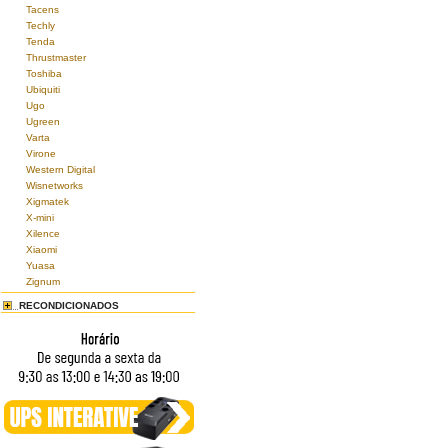
Tacens
Techly
Tenda
Thrustmaster
Toshiba
Ubiquiti
Ugo
Ugreen
Varta
Virone
Western Digital
Wisnetworks
Xigmatek
X-mini
Xilence
Xiaomi
Yuasa
Zignum
RECONDICIONADOS