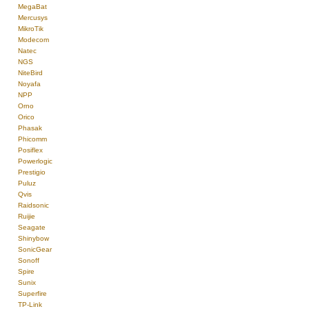
MegaBat
Mercusys
MikroTik
Modecom
Natec
NGS
NiteBird
Noyafa
NPP
Orno
Orico
Phasak
Phicomm
Posiflex
Powerlogic
Prestigio
Puluz
Qvis
Raidsonic
Ruijie
Seagate
Shinybow
SonicGear
Sonoff
Spire
Sunix
Superfire
TP-Link