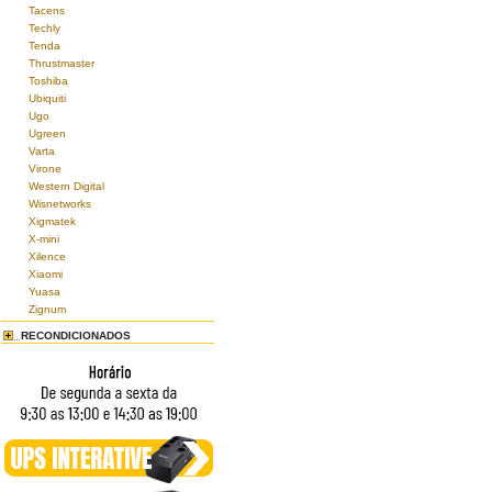
Tacens
Techly
Tenda
Thrustmaster
Toshiba
Ubiquiti
Ugo
Ugreen
Varta
Virone
Western Digital
Wisnetworks
Xigmatek
X-mini
Xilence
Xiaomi
Yuasa
Zignum
RECONDICIONADOS