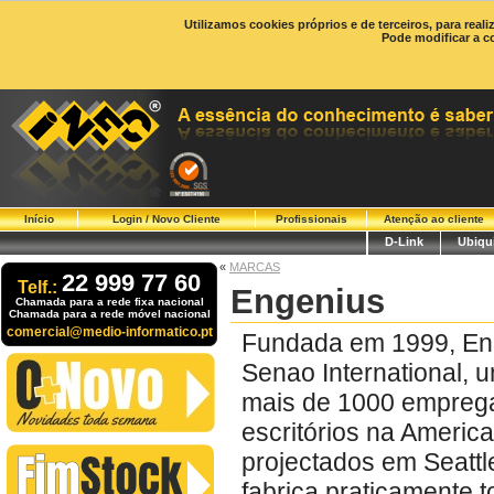
Utilizamos cookies próprios e de terceiros, para real
Pode modificar a c
Início
Login / Novo Cliente
Profissionais
Atenção ao cliente
D-Link
Ubiqui
«
MARCAS
22 999 77 60
Telf.:
Engenius
Chamada para a rede fixa nacional
Chamada para a rede móvel nacional
comercial@medio-informatico.pt
Fundada em 1999, EnG
Senao International,
mais de 1000 emprega
escritórios na Americ
projectados em Seatt
fabrica praticamente 