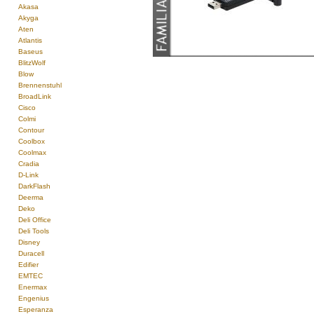
Akasa
Akyga
Aten
Atlantis
Baseus
BlitzWolf
Blow
Brennenstuhl
BroadLink
Cisco
Colmi
Contour
Coolbox
Coolmax
Cradia
D-Link
DarkFlash
Deerma
Deko
Deli Office
Deli Tools
Disney
Duracell
Edifier
EMTEC
Enermax
Engenius
Esperanza