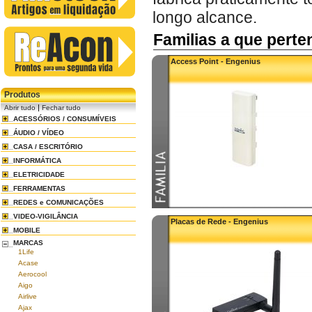
longo alcance.
Familias a que pert
Access Point - Engenius
Produtos
|
Abrir tudo
Fechar tudo
ACESSÓRIOS / CONSUMÍVEIS
ÁUDIO / VÍDEO
CASA / ESCRITÓRIO
INFORMÁTICA
ELETRICIDADE
FERRAMENTAS
REDES e COMUNICAÇÕES
VIDEO-VIGILÂNCIA
Placas de Rede - Engenius
MOBILE
MARCAS
1Life
Acase
Aerocool
Aigo
Airlive
Ajax