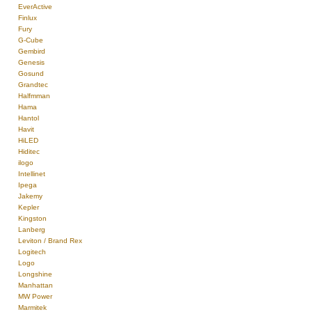
EverActive
Finlux
Fury
G-Cube
Gembird
Genesis
Gosund
Grandtec
Halfmman
Hama
Hantol
Havit
HiLED
Hiditec
ilogo
Intellinet
Ipega
Jakemy
Kepler
Kingston
Lanberg
Leviton / Brand Rex
Logitech
Logo
Longshine
Manhattan
MW Power
Marmitek