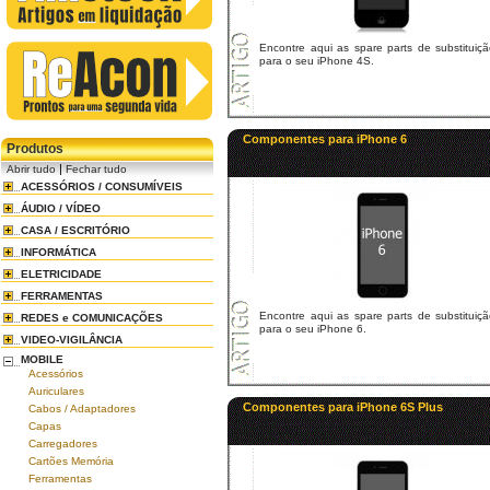
Encontre aqui as spare parts de substituiç
para o seu iPhone 4S.
Componentes para iPhone 6
Produtos
|
Abrir tudo
Fechar tudo
ACESSÓRIOS / CONSUMÍVEIS
ÁUDIO / VÍDEO
CASA / ESCRITÓRIO
INFORMÁTICA
ELETRICIDADE
FERRAMENTAS
Encontre aqui as spare parts de substituiç
REDES e COMUNICAÇÕES
para o seu iPhone 6.
VIDEO-VIGILÂNCIA
MOBILE
Acessórios
Auriculares
Componentes para iPhone 6S Plus
Cabos / Adaptadores
Capas
Carregadores
Cartões Memória
Ferramentas