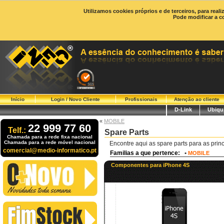
Utilizamos cookies próprios e de terceiros, para real
Pode modificar a c
Início
Login / Novo Cliente
Profissionais
Atenção ao cliente
D-Link
Ubiqui
«
MOBILE
22 999 77 60
Telf.:
Spare Parts
Chamada para a rede fixa nacional
Chamada para a rede móvel nacional
Encontre aqui as spare parts para as prin
comercial@medio-informatico.pt
Familias a que pertence:
•
MOBILE
Componentes para iPhone 4S