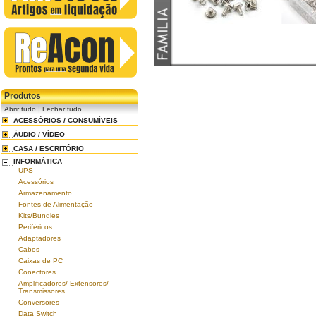
Produtos
|
Abrir tudo
Fechar tudo
ACESSÓRIOS / CONSUMÍVEIS
ÁUDIO / VÍDEO
CASA / ESCRITÓRIO
INFORMÁTICA
UPS
Acessórios
Armazenamento
Fontes de Alimentação
Kits/Bundles
Periféricos
Adaptadores
Cabos
Caixas de PC
Conectores
Amplificadores/ Extensores/
Transmissores
Conversores
Data Switch