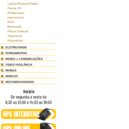
Laptop/Netbook/Tablet
Placas I/O
Refrigeração
Impressoras
POS
Multimedia
Placas Gráficas
Segurança
Expositores
ELETRICIDADE
FERRAMENTAS
REDES e COMUNICAÇÕES
VIDEO-VIGILÂNCIA
MOBILE
MARCAS
RECONDICIONADOS