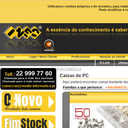
Utilizamos cookies próprios e de terceiros, para real
Pode modificar a c
Início
Login / Novo Cliente
Profissionais
Atenção ao cliente
D-Link
Ubiqui
«
INFORMÁTICA
22 999 77 60
Telf.:
Caixas de PC
Chamada para a rede fixa nacional
Chamada para a rede móvel nacional
Aqui poderá encontrar caixas bastante dis
comercial@medio-informatico.pt
Familias a que pertence:
•
INFORMÁTIC
Acessórios