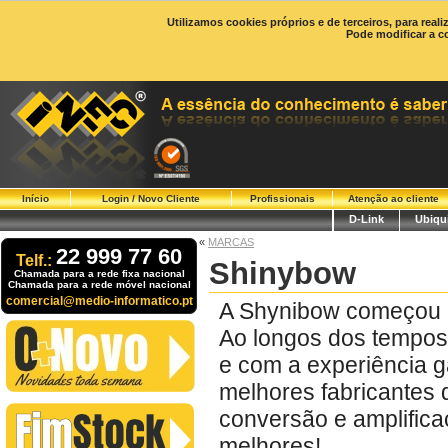
Utilizamos cookies próprios e de terceiros, para real
Pode modificar a c
Início
Login / Novo Cliente
Profissionais
Atenção ao cliente
D-Link
Ubiqui
«
MARCAS
22 999 77 60
Telf.:
Shinybow
Chamada para a rede fixa nacional
Chamada para a rede móvel nacional
comercial@medio-informatico.pt
A Shynibow começou em
Ao longos dos tempos 
e com a experiência 
melhores fabricantes 
conversão e amplifica
melhores!