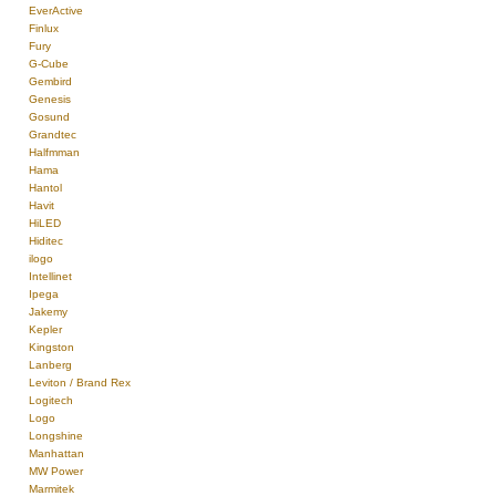
EverActive
Finlux
Fury
G-Cube
Gembird
Genesis
Gosund
Grandtec
Halfmman
Hama
Hantol
Havit
HiLED
Hiditec
ilogo
Intellinet
Ipega
Jakemy
Kepler
Kingston
Lanberg
Leviton / Brand Rex
Logitech
Logo
Longshine
Manhattan
MW Power
Marmitek