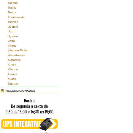
Tacens
Techly
Tenda
Thrustmaster
Toshiba
Ubiquiti
Ugo
Ugreen
Varta
Virone
Western Digital
Wisnetworks
Xigmatek
X-mini
Xilence
Xiaomi
Yuasa
Zignum
RECONDICIONADOS