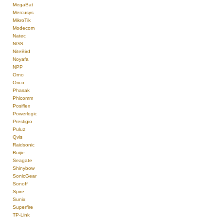
MegaBat
Mercusys
MikroTik
Modecom
Natec
NGS
NiteBird
Noyafa
NPP
Orno
Orico
Phasak
Phicomm
Posiflex
Powerlogic
Prestigio
Puluz
Qvis
Raidsonic
Ruijie
Seagate
Shinybow
SonicGear
Sonoff
Spire
Sunix
Superfire
TP-Link