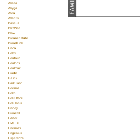
Akasa
Akyga
Aten
Atlantis
Baseus
BlitzWolf
Blow
Brennenstuhl
BroadLink
Cisco
Colmi
Contour
Coolbox
Coolmax
Cradia
D-Link
DarkFlash
Deerma
Deko
Deli Office
Deli Tools
Disney
Duracell
Edifier
EMTEC
Enermax
Engenius
Esperanza