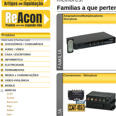
Familias a que pert
Adaptadores/Multiplicadores 
Shinybow
Produtos
|
Abrir tudo
Fechar tudo
ACESSÓRIOS / CONSUMÍVEIS
ÁUDIO / VÍDEO
CASA / ESCRITÓRIO
INFORMÁTICA
ELETRICIDADE
FERRAMENTAS
REDES e COMUNICAÇÕES
Conversores - Shinybow
VIDEO-VIGILÂNCIA
MOBILE
MARCAS
1Life
Acase
Aerocool
Aigo
Airlive
Ajax