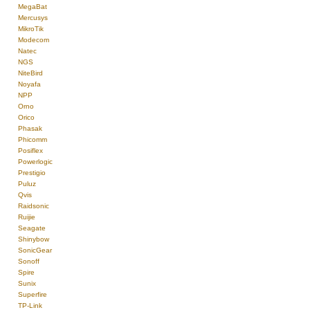
MegaBat
Mercusys
MikroTik
Modecom
Natec
NGS
NiteBird
Noyafa
NPP
Orno
Orico
Phasak
Phicomm
Posiflex
Powerlogic
Prestigio
Puluz
Qvis
Raidsonic
Ruijie
Seagate
Shinybow
SonicGear
Sonoff
Spire
Sunix
Superfire
TP-Link