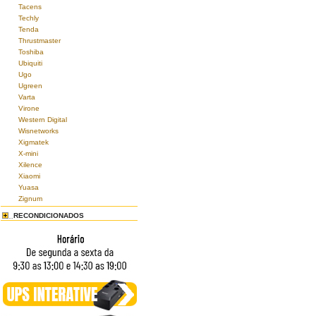
Tacens
Techly
Tenda
Thrustmaster
Toshiba
Ubiquiti
Ugo
Ugreen
Varta
Virone
Western Digital
Wisnetworks
Xigmatek
X-mini
Xilence
Xiaomi
Yuasa
Zignum
RECONDICIONADOS