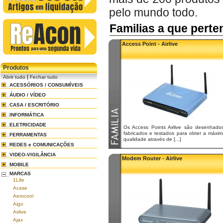
pelo mundo todo.
Familias a que pert
Access Point - Airlive
Produtos
|
Abrir tudo
Fechar tudo
ACESSÓRIOS / CONSUMÍVEIS
ÁUDIO / VÍDEO
CASA / ESCRITÓRIO
INFORMÁTICA
ELETRICIDADE
Os Access Points Airlive são desenhados
fabricados e testados para obter a máxim
FERRAMENTAS
qualidade através de [...]
REDES e COMUNICAÇÕES
VIDEO-VIGILÂNCIA
Modem Router - Airlive
MOBILE
MARCAS
1Life
Acase
Aerocool
Aigo
Airlive
Ajax