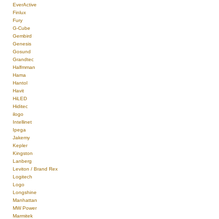
EverActive
Finlux
Fury
G-Cube
Gembird
Genesis
Gosund
Grandtec
Halfmman
Hama
Hantol
Havit
HiLED
Hiditec
ilogo
Intellinet
Ipega
Jakemy
Kepler
Kingston
Lanberg
Leviton / Brand Rex
Logitech
Logo
Longshine
Manhattan
MW Power
Marmitek