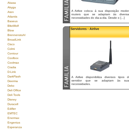
Akasa
Akyga
A Airlive coloca á sua disposição mode
Aten
routers que se adaptam ás diversa
Atlantis
necessidades do dia-a-dia. Desde o [...]
Baseus
BlitzWolf
Servidores - Airlive
Blow
Brennenstuhl
BroadLink
Cisco
Colmi
Contour
Coolbox
Coolmax
Cradia
D-Link
DarkFlash
A Airlive disponibiliza diversos tipos d
servidor que se adaptam às sua
Deerma
necessidades.
Deko
Deli Office
Deli Tools
Disney
Duracell
Edifier
EMTEC
Enermax
Engenius
Esperanza