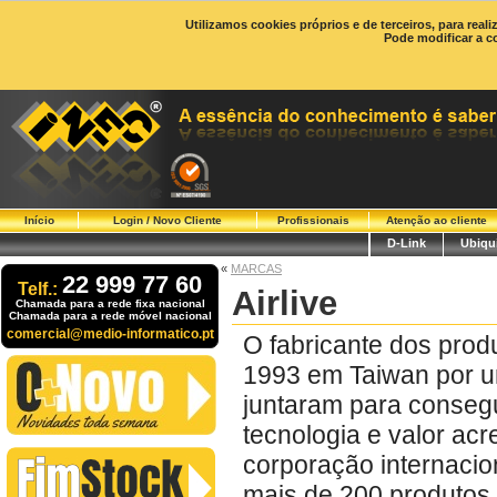
Utilizamos cookies próprios e de terceiros, para real
Pode modificar a c
Início
Login / Novo Cliente
Profissionais
Atenção ao cliente
D-Link
Ubiqui
«
MARCAS
22 999 77 60
Telf.:
Airlive
Chamada para a rede fixa nacional
Chamada para a rede móvel nacional
comercial@medio-informatico.pt
O fabricante dos prod
1993 em Taiwan por um
juntaram para consegu
tecnologia e valor ac
corporação internacio
mais de 200 produtos 