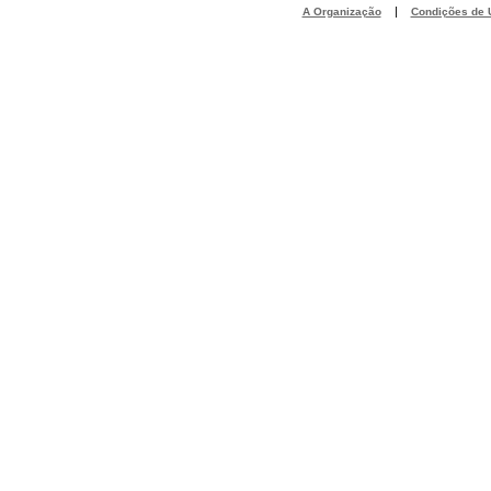
|
A Organização
Condições de U