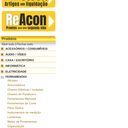
Produtos
|
Abrir tudo
Fechar tudo
ACESSÓRIOS / CONSUMÍVEIS
ÁUDIO / VÍDEO
CASA / ESCRITÓRIO
INFORMÁTICA
ELETRICIDADE
FERRAMENTAS
Alicates
Anti-estáticos
Chaves Elétricas / Isoladas
Chaves de Parafusos
Ferramentas Manuais
Ferramentas de Corte
Fibra Óptica
Instrumentos de medição
Lanternas
Malas de Ferramentas
Organização