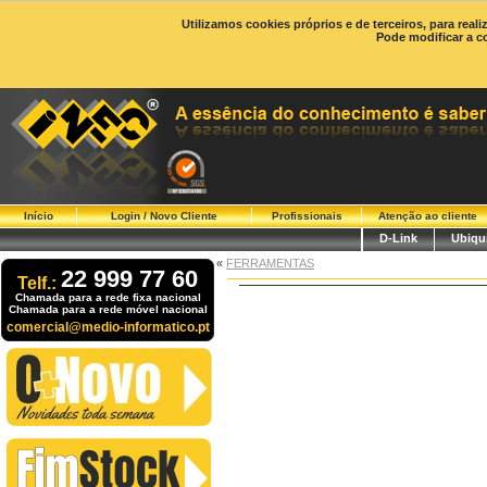
Utilizamos cookies próprios e de terceiros, para real
Pode modificar a c
Início
Login / Novo Cliente
Profissionais
Atenção ao cliente
D-Link
Ubiqui
«
FERRAMENTAS
22 999 77 60
Telf.:
Chamada para a rede fixa nacional
Chamada para a rede móvel nacional
comercial@medio-informatico.pt