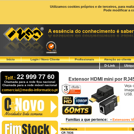
Utilizamos cookies próprios e de terceiros, para real
Pode modificar a c
Início
Login / Novo Cliente
Profissionais
Atenção ao cliente
D-Link
Ubiqui
22 999 77 60
Telf.:
Extensor HDMI mini por RJ45
Chamada para a rede fixa nacional
Chamada para a rede móvel nacional
Veja 
comercial@medio-informatico.pt
image
USB.
Familias a que pertence:
•
Extensores V
Referência
Q
CR 7836