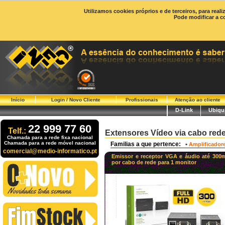
Utilizamos cookies próprios e de terceiros, para real
Pode modificar a c
Início
Login / Novo Cliente
Profissionais
Atenção ao cliente
D-Link
Ubiqui
22 999 77 60
Telf.:
Extensores Vídeo via cabo red
Chamada para a rede fixa nacional
Chamada para a rede móvel nacional
Familias a que pertence:
•
Amplificador
comercial@medio-informatico.pt
Emissor e receptor VGA e áudio até 300
por cabo de rede para 1 monitor