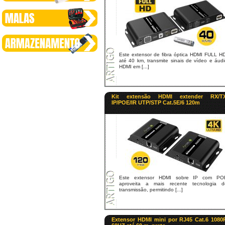
Este extensor de fibra óptica HDMI FULL HD
até 40 km, transmite sinais de vídeo e áud
HDMI em [...]
Kit extensão HDMI extender RX/T
IP/POE/IR UTP/STP Cat.5E/6 120m
Este extensor HDMI sobre IP com PO
aproveita a mais recente tecnologia d
transmissão, permitindo [...]
Extensor HDMI mini por RJ45 Cat.6 1080