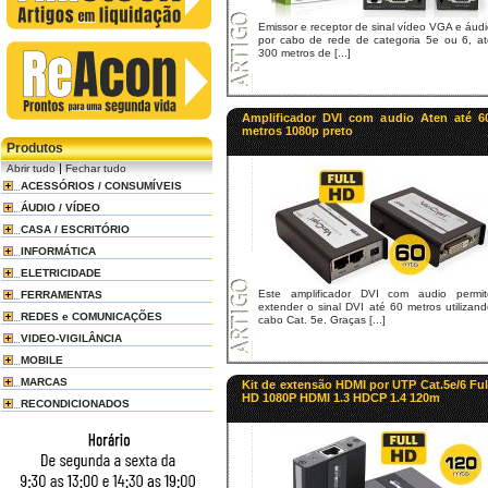
Emissor e receptor de sinal vídeo VGA e áud
por cabo de rede de categoria 5e ou 6, at
300 metros de [...]
Amplificador DVI com audio Aten até 6
metros 1080p preto
Produtos
|
Abrir tudo
Fechar tudo
ACESSÓRIOS / CONSUMÍVEIS
ÁUDIO / VÍDEO
CASA / ESCRITÓRIO
INFORMÁTICA
ELETRICIDADE
Este amplificador DVI com audio permit
FERRAMENTAS
extender o sinal DVI até 60 metros utilizan
REDES e COMUNICAÇÕES
cabo Cat. 5e. Graças [...]
VIDEO-VIGILÂNCIA
MOBILE
MARCAS
Kit de extensão HDMI por UTP Cat.5e/6 Ful
HD 1080P HDMI 1.3 HDCP 1.4 120m
RECONDICIONADOS