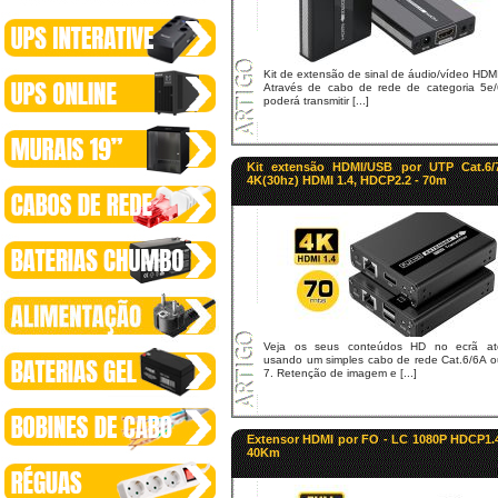
Kit de extensão de sinal de áudio/vídeo HDM
Através de cabo de rede de categoria 5e/
poderá transmitir [...]
Kit extensão HDMI/USB por UTP Cat.6/
4K(30hz) HDMI 1.4, HDCP2.2 - 70m
Veja os seus conteúdos HD no ecrã at
usando um simples cabo de rede Cat.6/6A o
7. Retenção de imagem e [...]
Extensor HDMI por FO - LC 1080P HDCP1.
40Km