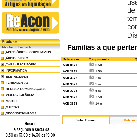
us
de
te
co
Di
Produtos
Familias a que pert
|
Abrir tudo
Fechar tudo
ACESSÓRIOS / CONSUMÍVEIS
ÁUDIO / VÍDEO
Referência
Comprimento
Q
CASA / ESCRITÓRIO
AKR 3670
0.50 m
INFORMÁTICA
AKR 3671
1.50 m
ELETRICIDADE
AKR 3672
2 m
FERRAMENTAS
AKR 3673
3 m
REDES e COMUNICAÇÕES
AKR 3675
5 m
VIDEO-VIGILÂNCIA
AKR 3677
7.50 m
MOBILE
AKR 3678
10 m
MARCAS
RECONDICIONADOS
Ficha Técnica
Galería 