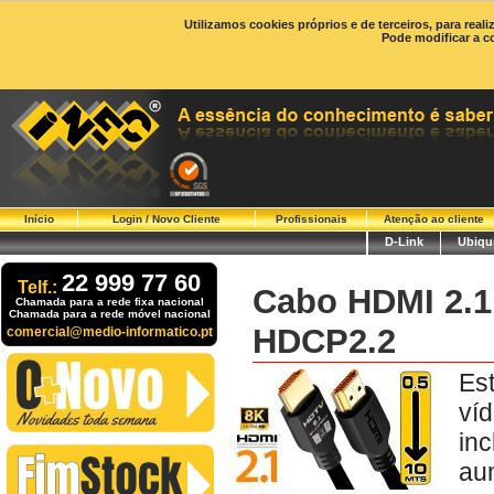
Utilizamos cookies próprios e de terceiros, para real
Pode modificar a c
Início
Login / Novo Cliente
Profissionais
Atenção ao cliente
D-Link
Ubiqui
22 999 77 60
Telf.:
Cabo HDMI 2.1
Chamada para a rede fixa nacional
Chamada para a rede móvel nacional
HDCP2.2
comercial@medio-informatico.pt
Es
ví
in
aum