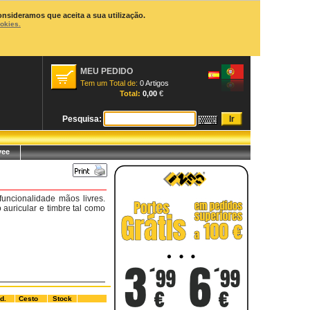
onsideramos que aceita a sua utilização.
ookies.
MEU PEDIDO
Tem um Total de:
0 Artigos
Total:
0,00
€
Pesquisa:
yee
uncionalidade mãos livres.
auricular e timbre tal como
d.
Cesto
Stock