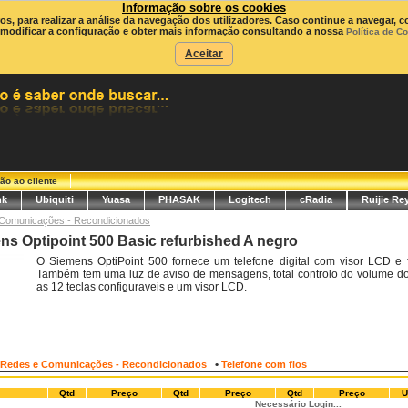
Informação sobre os cookies
ros, para realizar a análise da navegação dos utilizadores. Caso continue a navegar, c
modificar a configuração e obter mais informação consultando a nossa
Política de C
Aceitar
ão ao cliente
nk
Ubiquiti
Yuasa
PHASAK
Logitech
cRadia
Ruijie Re
Comunicações - Recondicionados
ens Optipoint 500 Basic refurbished A negro
O Siemens OptiPoint 500 fornece um telefone digital com visor LCD e f
Também tem uma luz de aviso de mensagens, total controlo do volume do 
as 12 teclas configuraveis e um visor LCD.
•
Redes e Comunicações - Recondicionados
Telefone com fios
Qtd
Preço
Qtd
Preço
Qtd
Preço
U
Necessário Login...