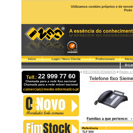
Utilizamos cookies próprios e de tercei
Pode 
Início
Login / Novo Cliente
Profissionais
Atenç
D-Li
«
RECONDICIONADOS
«
Redes e 
22 999 77 60
Telf.:
Telefone fixo Siem
Chamada para a rede fixa nacional
Chamada para a rede móvel nacional
comercial@medio-informatico.pt
Familias a que pertence:
•
Referência
TLF 500