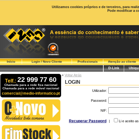
Utilizamos cookies próprios e de terceiros, para real
Pode modificar a c
Início
Login / Novo Cliente
Profissionais
Atenção ao cliente
D-Link
Ubiqui
«
Voltar Atrás
22 999 77 60
Telf.:
LOGIN
Chamada para a rede fixa nacional
Chamada para a rede móvel nacional
Utilizador:
comercial@medio-informatico.pt
Password:
NIF:
Recuperar Password
|
Li e aceito a