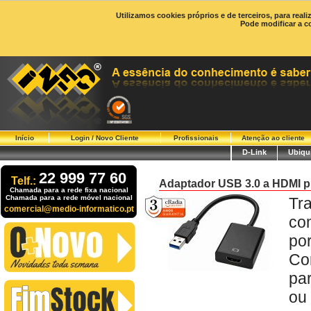
Utilizamos cookies próprios e de terceiros, para real
Pode modificar a c
Início
Login / Novo Cliente
Profissionais
Atenção ao cliente
D-Link
Ubiqui
22 999 77 60
Telf.:
Adaptador USB 3.0 a HDMI p
Chamada para a rede fixa nacional
Chamada para a rede móvel nacional
Tr
comercial@medio-informatico.pt
co
por
Co
pa
ou