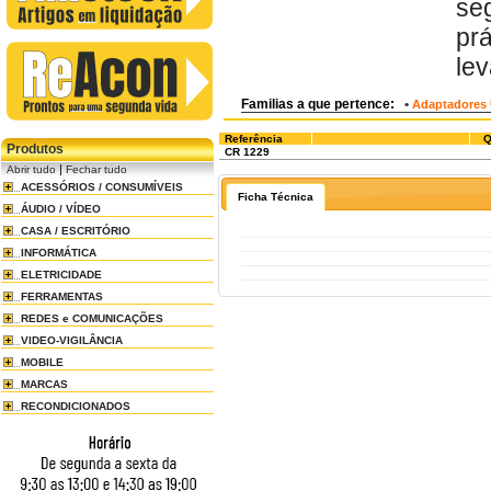
se
prá
lev
Familias a que pertence:
•
Adaptadores 
Referência
Q
Produtos
CR 1229
|
Abrir tudo
Fechar tudo
ACESSÓRIOS / CONSUMÍVEIS
Ficha Técnica
ÁUDIO / VÍDEO
CASA / ESCRITÓRIO
INFORMÁTICA
ELETRICIDADE
FERRAMENTAS
REDES e COMUNICAÇÕES
VIDEO-VIGILÂNCIA
MOBILE
MARCAS
RECONDICIONADOS