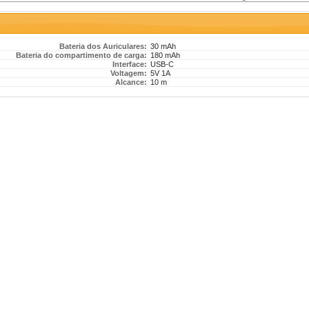
Bateria dos Auriculares:
30 mAh
Bateria do compartimento de carga:
180 mAh
Interface:
USB-C
Voltagem:
5V 1A
Alcance:
10 m