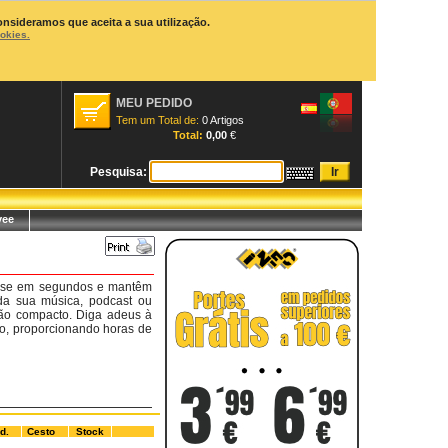
onsideramos que aceita a sua utilização.
ookies.
MEU PEDIDO
Tem um Total de:
0 Artigos
Total:
0,00
€
Pesquisa:
yee
m-se em segundos e mantêm
 da sua música, podcast ou
ão compacto. Diga adeus à
o, proporcionando horas de
d.
Cesto
Stock