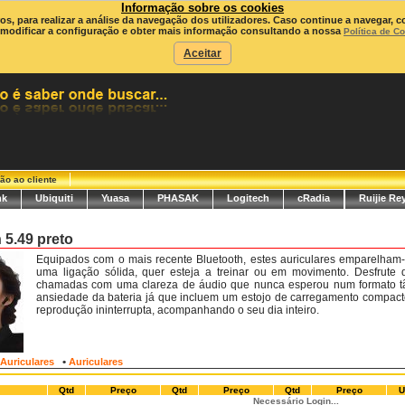
Informação sobre os cookies
ros, para realizar a análise da navegação dos utilizadores. Caso continue a navegar, c
modificar a configuração e obter mais informação consultando a nossa
Política de C
Aceitar
ão ao cliente
nk
Ubiquiti
Yuasa
PHASAK
Logitech
cRadia
Ruijie Re
 5.49 preto
Equipados com o mais recente Bluetooth, estes auriculares emparelha
uma ligação sólida, quer esteja a treinar ou em movimento. Desfrute
chamadas com uma clareza de áudio que nunca esperou num formato t
ansiedade da bateria já que incluem um estojo de carregamento compact
reprodução ininterrupta, acompanhando o seu dia inteiro.
•
Auriculares
Auriculares
Qtd
Preço
Qtd
Preço
Qtd
Preço
U
Necessário Login...