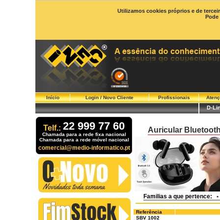
Utilizamos cookies próprios e de tercei
Pode 
Início
Login / Novo Cliente
Profissionais
Atenç
D-Li
22 999 77 60
Telf.:
Auricular Bluetooth
Chamada para a rede fixa nacional
Chamada para a rede móvel nacional
comercial@medio-informatico.pt
Familias a que pertence:
•
Referência
SBV 1002