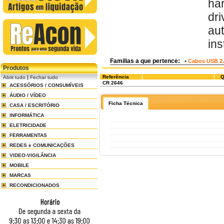
ha
dr
au
ins
Familias a que pertence:
•
Cabos USB 2.
Produtos
|
Referência
Q
Abrir tudo
Fechar tudo
CR 2646
ACESSÓRIOS / CONSUMÍVEIS
ÁUDIO / VÍDEO
Ficha Técnica
CASA / ESCRITÓRIO
INFORMÁTICA
ELETRICIDADE
FERRAMENTAS
REDES e COMUNICAÇÕES
VIDEO-VIGILÂNCIA
MOBILE
MARCAS
RECONDICIONADOS