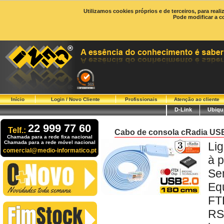
Utilizamos cookies próprios e de terceiros, para real
Pode modificar a c
Início
Login / Novo Cliente
Profissionais
Atenção ao cliente
D-Link
Ubiqui
22 999 77 60
Telf.:
Cabo de consola cRadia USB
Chamada para a rede fixa nacional
Chamada para a rede móvel nacional
Li
comercial@medio-informatico.pt
à 
Se
Eq
FT
RS