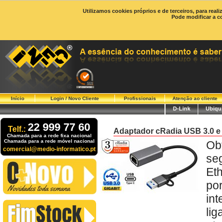
Utilizamos cookies próprios e de terceiros, para real
Pode modificar a c
Início
Login / Novo Cliente
Profissionais
Atenção ao cliente
D-Link
Ubiqui
22 999 77 60
Telf.:
Adaptador cRadia USB 3.0 e
Chamada para a rede fixa nacional
Chamada para a rede móvel nacional
Ob
comercial@medio-informatico.pt
se
Et
po
in
li