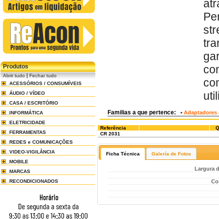
at
Pe
st
tr
ga
Produtos
co
|
Abrir tudo
Fechar tudo
co
ACESSÓRIOS / CONSUMÍVEIS
uti
ÁUDIO / VÍDEO
CASA / ESCRITÓRIO
Familias a que pertence:
•
Adaptadores 
INFORMÁTICA
ELETRICIDADE
Referência
Q
FERRAMENTAS
CR 2031
REDES e COMUNICAÇÕES
VIDEO-VIGILÂNCIA
Ficha Técnica
Galería de Fotos
MOBILE
Largura d
MARCAS
Co
RECONDICIONADOS