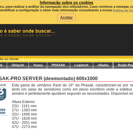
Informação sobre os cookies
ros, para realizar a análise da navegação dos utilizadores. Caso continue a navegar, c
modificar a configuração e obter mais informação consultando a nossa
Política de C
Aceitar
ão ao cliente
nk
Ubiquiti
Yuasa
PHASAK
Logitech
cRadia
Ruijie Re
SAK-PRO SERVER (desmontado) 600x1000
Esta gama de armários Rack de 19" da Phasak, caracterizam-se por ser
tanto em salas de servidores como em pleno escritório onde a estética 
armário é perfeitamente ajustável segundo as necessidades. Disponível em 
Altura Exterior:
22U - 1161 mm
27U - 1383 mm
32U - 1606 mm
37U - 1828 mm
42U - 2051 mm
47U - 2273 mm