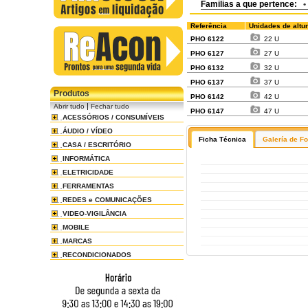
Familias a que pertence:
•
Referência
Unidades de altu
PHO 6122
22 U
PHO 6127
27 U
PHO 6132
32 U
PHO 6137
37 U
Produtos
PHO 6142
42 U
|
Abrir tudo
Fechar tudo
PHO 6147
47 U
ACESSÓRIOS / CONSUMÍVEIS
ÁUDIO / VÍDEO
Ficha Técnica
Galería de F
CASA / ESCRITÓRIO
INFORMÁTICA
ELETRICIDADE
FERRAMENTAS
REDES e COMUNICAÇÕES
VIDEO-VIGILÂNCIA
MOBILE
MARCAS
RECONDICIONADOS