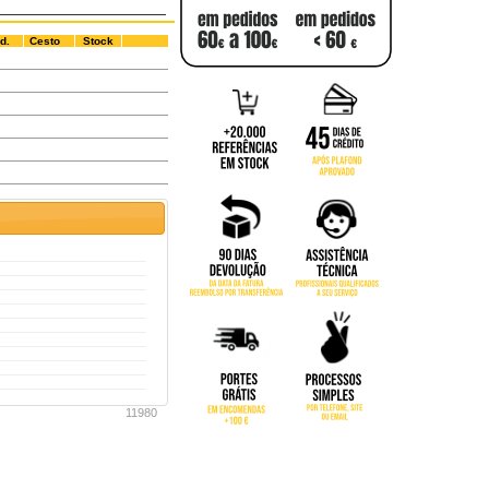
d.
Cesto
Stock
11980