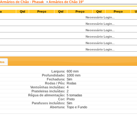
•
Armários de Chão - Phasak
Armários de Chão 19"
ra
Qtd
Preço
Qtd
Preço
Qtd
Preço
U
Necessário Login...
Necessário Login...
Necessário Login...
Necessário Login...
Necessário Login...
Necessário Login...
otos
Largura:
600 mm
Profundidade:
1000 mm
Fechadura:
Sim
Rodas / Pés:
Rodas
Ventoínhas incluídas:
4
Prateleiras incluídas:
2
Régua de alimentação:
5 tomadas
Cor:
Preto
Parafusos incluídos:
Sim
Abertura:
Topo e Fundo