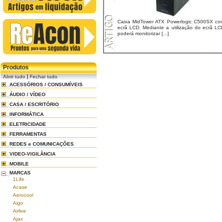
Caixa MidTower ATX Powerlogic C500SX co
ecrã LCD. Mediante a utilização do ecrã LC
poderá monitorizar [...]
Produtos
|
Abrir tudo
Fechar tudo
ACESSÓRIOS / CONSUMÍVEIS
ÁUDIO / VÍDEO
CASA / ESCRITÓRIO
INFORMÁTICA
ELETRICIDADE
FERRAMENTAS
REDES e COMUNICAÇÕES
VIDEO-VIGILÂNCIA
MOBILE
MARCAS
1Life
Acase
Aerocool
Aigo
Airlive
Ajax