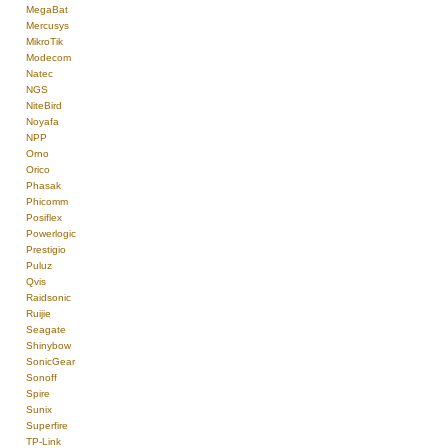
MegaBat
Mercusys
MikroTik
Modecom
Natec
NGS
NiteBird
Noyafa
NPP
Orno
Orico
Phasak
Phicomm
Posiflex
Powerlogic
Prestigio
Puluz
Qvis
Raidsonic
Ruijie
Seagate
Shinybow
SonicGear
Sonoff
Spire
Sunix
Superfire
TP-Link