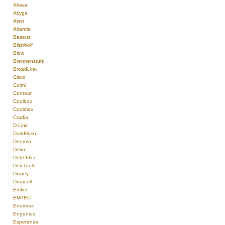
Akasa
Akyga
Aten
Atlantis
Baseus
BlitzWolf
Blow
Brennenstuhl
BroadLink
Cisco
Colmi
Contour
Coolbox
Coolmax
Cradia
D-Link
DarkFlash
Deerma
Deko
Deli Office
Deli Tools
Disney
Duracell
Edifier
EMTEC
Enermax
Engenius
Esperanza