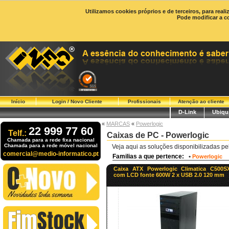
Utilizamos cookies próprios e de terceiros, para real
Pode modificar a c
Início
Login / Novo Cliente
Profissionais
Atenção ao cliente
D-Link
Ubiqui
«
MARCAS
«
Powerlogic
22 999 77 60
Telf.:
Caixas de PC - Powerlogic
Chamada para a rede fixa nacional
Chamada para a rede móvel nacional
Veja aqui as soluções disponibilizadas p
comercial@medio-informatico.pt
Familias a que pertence:
•
Powerlogic
Caixa ATX Powerlogic Climatica C500S
com LCD fonte 600W 2 x USB 2.0 120 mm