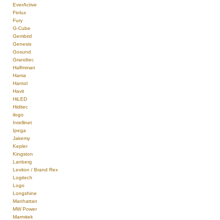
EverActive
Finlux
Fury
G-Cube
Gembird
Genesis
Gosund
Grandtec
Halfmman
Hama
Hantol
Havit
HiLED
Hiditec
ilogo
Intellinet
Ipega
Jakemy
Kepler
Kingston
Lanberg
Leviton / Brand Rex
Logitech
Logo
Longshine
Manhattan
MW Power
Marmitek