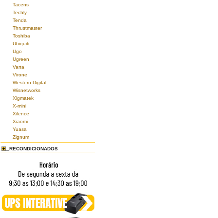
Tacens
Techly
Tenda
Thrustmaster
Toshiba
Ubiquiti
Ugo
Ugreen
Varta
Virone
Western Digital
Wisnetworks
Xigmatek
X-mini
Xilence
Xiaomi
Yuasa
Zignum
RECONDICIONADOS