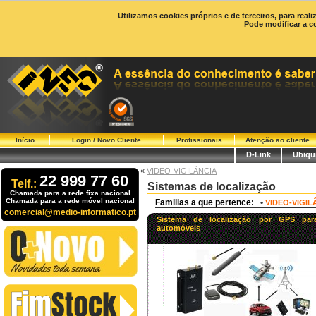
Utilizamos cookies próprios e de terceiros, para real
Pode modificar a c
Início
Login / Novo Cliente
Profissionais
Atenção ao cliente
D-Link
Ubiqui
«
VIDEO-VIGILÂNCIA
22 999 77 60
Telf.:
Sistemas de localização
Chamada para a rede fixa nacional
Chamada para a rede móvel nacional
Familias a que pertence:
•
VIDEO-VIGIL
comercial@medio-informatico.pt
Sistema de localização por GPS par
automóveis