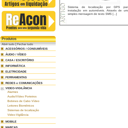
Sistema de localização por GPS par
instalação em automóveis. Através de um
simples mensagem de texto SMS [...]
Produtos
|
Abrir tudo
Fechar tudo
ACESSÓRIOS / CONSUMÍVEIS
ÁUDIO / VÍDEO
CASA / ESCRITÓRIO
INFORMÁTICA
ELETRICIDADE
FERRAMENTAS
REDES e COMUNICAÇÕES
VIDEO-VIGILÂNCIA
Alarmes
Audio/Vídeo Porteiros
Bobines de Cabo Vídeo
Leitores Biométricos
Sistemas de localização
Video-Vigilância
MOBILE
MARCAS