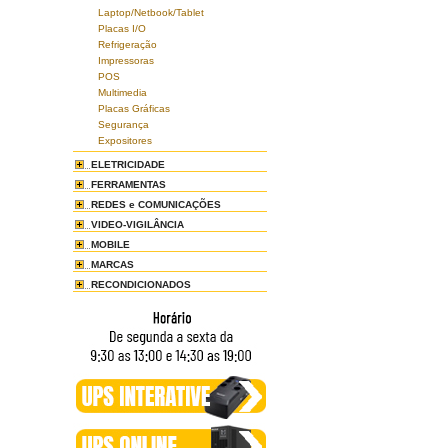
Laptop/Netbook/Tablet
Placas I/O
Refrigeração
Impressoras
POS
Multimedia
Placas Gráficas
Segurança
Expositores
ELETRICIDADE
FERRAMENTAS
REDES e COMUNICAÇÕES
VIDEO-VIGILÂNCIA
MOBILE
MARCAS
RECONDICIONADOS