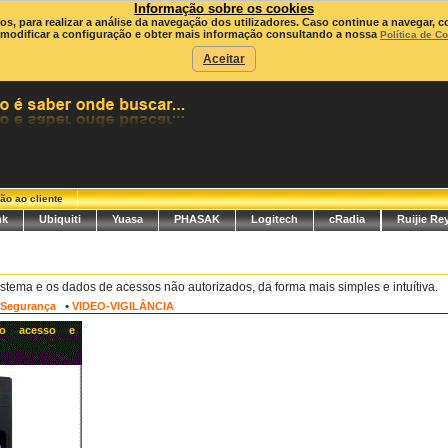
Informação sobre os cookies
ros, para realizar a análise da navegação dos utilizadores. Caso continue a navegar, c
modificar a configuração e obter mais informação consultando a nossa
Política de C
Aceitar
ão ao cliente
nk
Ubiquiti
Yuasa
PHASAK
Logitech
cRadia
Ruijie Re
stema e os dados de acessos não autorizados, da forma mais simples e intuítiva.
•
Segurança
VIDEO-VIGILÂNCIA
olo acesso e