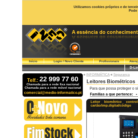
Utilizamos cookies próprios e de tercei
Pode 
Início
Login / Novo Cliente
Profissionais
Atenç
D-Li
«
INFORMÁTICA
«
Segurança
22 999 77 60
Telf.:
Leitores Biométricos
Chamada para a rede fixa nacional
Chamada para a rede móvel nacional
Para que possa proteger o si
comercial@medio-informatico.pt
Familias a que pertence:
•
Leitor biométrico contr
cartão/imp.digital/código