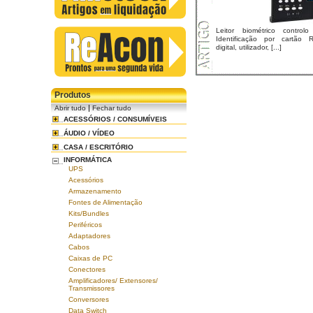
Leitor biométrico control
Identificação por cartão 
digital, utilizador, [...]
Produtos
|
Abrir tudo
Fechar tudo
ACESSÓRIOS / CONSUMÍVEIS
ÁUDIO / VÍDEO
CASA / ESCRITÓRIO
INFORMÁTICA
UPS
Acessórios
Armazenamento
Fontes de Alimentação
Kits/Bundles
Periféricos
Adaptadores
Cabos
Caixas de PC
Conectores
Amplificadores/ Extensores/
Transmissores
Conversores
Data Switch