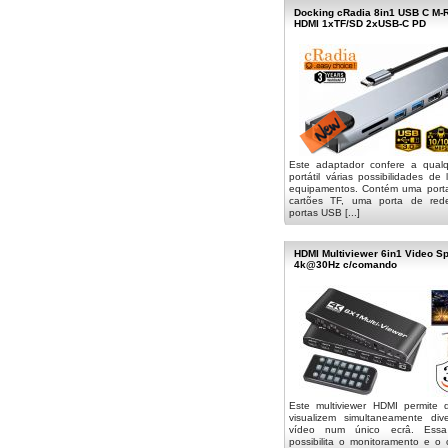
Docking cRadia 8in1 USB C M
HDMI 1xTF/SD 2xUSB-C PD
Este adaptador confere a qual
portátil várias possibilidades de
equipamentos. Contém uma porta
cartões TF, uma porta de red
portas USB [...]
HDMI Multiviewer 6in1 Video Sp
4k@30Hz c/comando
Este multiviewer HDMI permite 
visualizem simultaneamente div
vídeo num único ecrâ. Essa 
possibilita o monitoramento e o