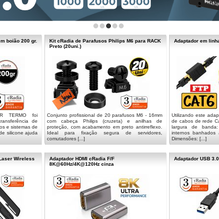
m boião 200 gr.
Kit cRadia de Parafusos Philips M6 para RACK
Adaptador em linh
Preto (20uni.)
CR TERMO foi
Conjunto profissional de 20 parafusos M6 - 16mm
Utilizando este ada
ransferência de
com cabeça Philips (cruzeta) e anilhas de
de cabos de rede Ca
os e sistemas de
proteção, com acabamento em preto antirreflexo.
largura de banda
de silicone ajuda
Ideal para fixação segura de servidores,
internos banhados 
comutadores [...]
Dimensões: [...]
Laser Wireless
Adaptador HDMI cRadia F/F
Adaptador USB 3.0
8K@60Hz/4K@120Hz cinza