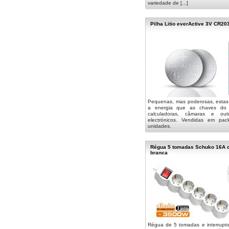
variedade de [...]
Pilha Litio everActive 3V CR20
Pequenas, mas poderosas, estas
a energia que as chaves do c
calculadoras, câmaras e outr
electrónicos. Vendidas em p
unidades.
Régua 5 tomadas Schuko 16A c
branca
Régua de 5 tomadas e interrupt