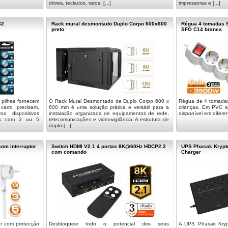
drives, teclados, ratos, [...]
impressoras e [...]
32
Rack mural desmontado Duplo Corpo 600x600
Régua 4 tomadas S
preto
SFO C14 branca
 pilhas fornecem
O Rack Mural Desmontado de Duplo Corpo 600 x
Régua de 4 tomadas
arro precisam,
600 mm é uma solução prática e versátil para a
crianças. Em PVC s
os dispositivos
instalação organizada de equipamentos de rede,
disponível em difere
ack com 2 ou 5
telecomunicações e videovigilância. A estrutura de
duplo [...]
om interruptor
Switch HDMI V2.1 4 portas 8K@60Hz HDCP2.2
UPS Phasak Krypt
com comando
Charger
or com protecção
Desbloqueie todo o potencial dos seus
A UPS Phasak Kryp