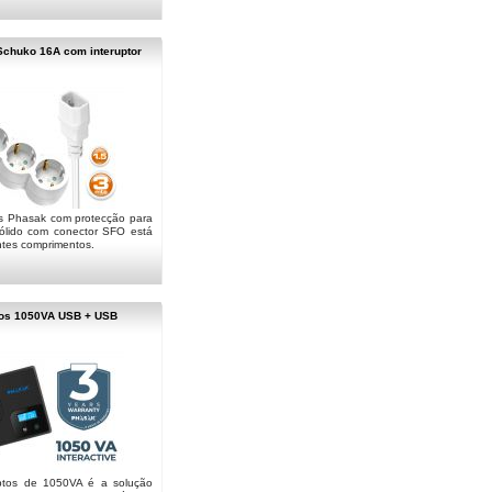
chuko 16A com interuptor
 Phasak com protecção para
ólido com conector SFO está
ntes comprimentos.
os 1050VA USB + USB
tos de 1050VA é a solução