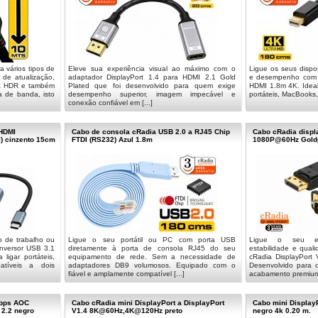
a vários tipos de
Eleve sua experiência visual ao máximo com o
Ligue os seus dispo
 de atualização,
adaptador DisplayPort 1.4 para HDMI 2.1 Gold
e desempenho com o
ic HDR e também
Plated que foi desenvolvido para quem exige
HDMI 1.8m 4K. Idea
a de banda, isto
desempenho superior, imagem impecável e
portáteis, MacBooks, 
conexão confiável em [...]
xHDMI
Cabo de consola cRadia USB 2.0 a RJ45 Chip
Cabo cRadia displ
 cinzento 15cm
FTDI (RS232) Azul 1.8m
1080P@60Hz Goldp
o de trabalho ou
Ligue o seu portátil ou PC com porta USB
Ligue o seu e
onversor USB 3.1
diretamente à porta de consola RJ45 do seu
estabilidade e qua
ligar portáteis,
equipamento de rede. Sem a necessidade de
cRadia DisplayPort
atíveis a dois
adaptadores DB9 volumosos. Equipado com o
Desenvolvido para 
fiável e amplamente compatível [...]
acabamento premium, 
Gbps AOC
Cabo cRadia mini DisplayPort a DisplayPort
Cabo mini Display
 2.2 negro
V1.4 8K@60Hz,4K@120Hz preto
negro 4k 0.20 m.