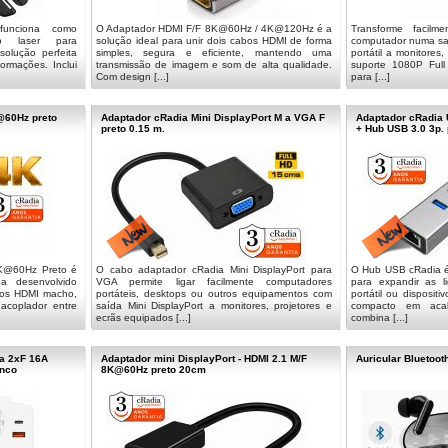
 funciona como
O Adaptador HDMI F/F 8K@60Hz / 4K@120Hz é a
Transforme facil
ro laser para
solução ideal para unir dois cabos HDMI de forma
computador numa sa
solução perfeita
simples, segura e eficiente, mantendo uma
portátil a monitores
ormações. Inclui
transmissão de imagem e som de alta qualidade.
suporte 1080P Full
Com design [...]
para [...]
@60Hz preto
Adaptador cRadia Mini DisplayPort M a VGA F
Adaptador cRadia 
preto 0.15 m.
+ Hub USB 3.0 3p. 
4K@60Hz Preto é
O cabo adaptador cRadia Mini DisplayPort para
O Hub USB cRadia é 
a desenvolvido
VGA permite ligar facilmente computadores
para expandir as l
abos HDMI macho,
portáteis, desktops ou outros equipamentos com
portátil ou disposit
acoplador entre
saída Mini DisplayPort a monitores, projetores e
compacto em acab
ecrãs equipados [...]
combina [...]
 a 2xF 16A
Adaptador mini DisplayPort - HDMI 2.1 M/F
Auricular Bluetoot
anco
8K@60Hz preto 20cm