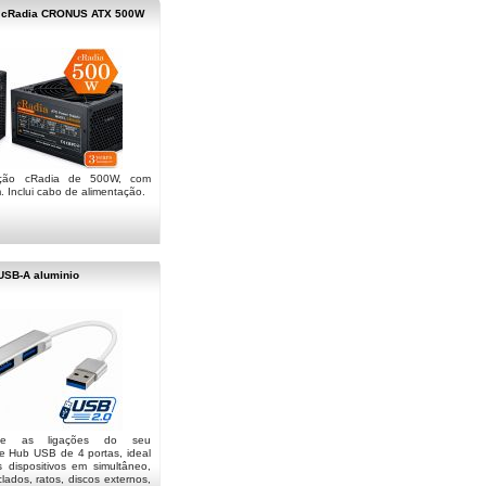
o cRadia CRONUS ATX 500W
ação cRadia de 500W, com
 Inclui cabo de alimentação.
USB-A aluminio
nte as ligações do seu
e Hub USB de 4 portas, ideal
s dispositivos em simultâneo,
lados, ratos, discos externos,