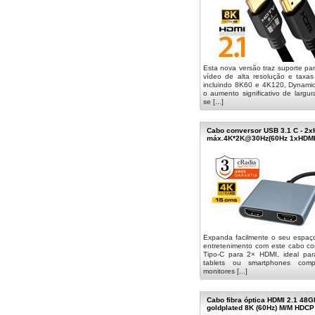
Esta nova versão traz suporte par
vídeo de alta resolução e taxas
incluindo 8K60 e 4K120, Dynam
o aumento significativo de largur
se [...]
Cabo conversor USB 3.1 C - 2
máx.4K*2K@30Hz(60Hz 1xHDMI)
Expanda facilmente o seu espaç
entretenimento com este cabo c
Tipo-C para 2× HDMI, ideal para 
tablets ou smartphones comp
monitores [...]
Cabo fibra óptica HDMI 2.1 48
goldplated 8K (60Hz) M/M HDCP