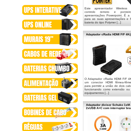
Este apresentador Wireless
controlo remoto e pontei
apresentações Powerpoint. É a 
para as suas apresentações e f
bateria do tipo Polymer [...]
Adaptador cRadia HDMI F/F 4K
O Adaptador cRadia HDMI F/F 
um conector HDMI fêmea-fême
para permitir a união de dois c
funcionando como extensão ou 
equipamentos [...]
Adaptador divisor Schuko 1xM
2xUSB A+C com interruptor br