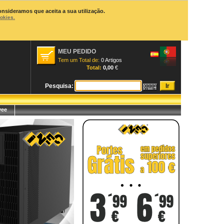
onsideramos que aceita a sua utilização.
ookies.
MEU PEDIDO
Tem um Total de:
0 Artigos
Total:
0,00
€
Pesquisa:
yee