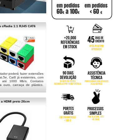
a cRadia 1:1 RJ45 CAT6
ptador poderá fazer extensões
t.5e, Cat6 já existentes, com
: até 1000 Mb/s. Contatos
a ouro, carcaça de plástico.
 a HDMI preto 26cm