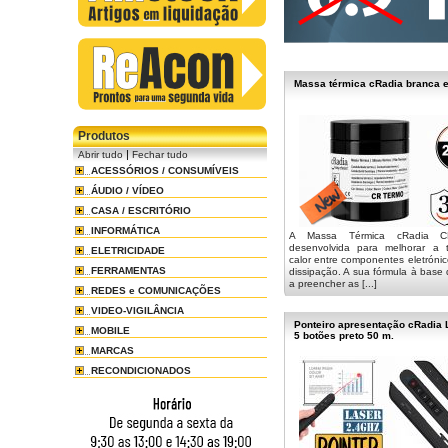
Massa térmica cRadia branca e
Produtos
|
Abrir tudo
Fechar tudo
ACESSÓRIOS / CONSUMÍVEIS
ÁUDIO / VÍDEO
CASA / ESCRITÓRIO
INFORMÁTICA
A Massa Térmica cRadia 
desenvolvida para melhorar a t
ELETRICIDADE
calor entre componentes eletrónic
FERRAMENTAS
dissipação. A sua fórmula à base 
a preencher as [...]
REDES e COMUNICAÇÕES
VIDEO-VIGILÂNCIA
Ponteiro apresentação cRadia 
MOBILE
5 botões preto 50 m.
MARCAS
RECONDICIONADOS