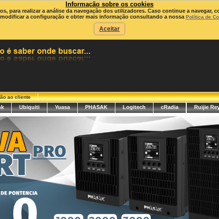
Informação sobre os cookies
ros, para realizar a análise da navegação dos utilizadores. Caso continue a navegar, c
modificar a configuração e obter mais informação consultando a nossa
Política de C
Aceitar
ão ao cliente
nk
Ubiquiti
Yuasa
PHASAK
Logitech
cRadia
Ruijie Re