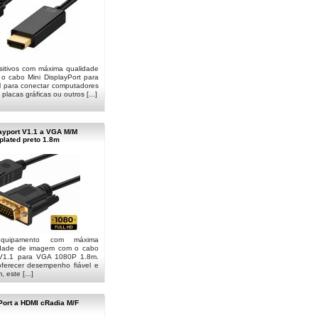
sitivos com máxima qualidade
 cabo Mini DisplayPort para
l para conectar computadores
placas gráficas ou outros [...]
ayport V1.1 a VGA M/M
lated preto 1.8m
quipamento com máxima
lidade de imagem com o cabo
 V1.1 para VGA 1080P 1.8m.
oferecer desempenho fiável e
este [...]
Port a HDMI cRadia M/F