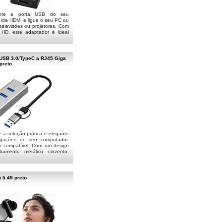
mente a porta USB do seu
ída HDMI e ligue o seu PC ou
, televisões ou projetores. Com
 HD, este adaptador é ideal
USB 3.0/TypeC a RJ45 Giga
preto
a solução prática e elegante
igações do seu computador,
ivo compatível. Com um design
amento metálico cinzento,
h 5.49 preto