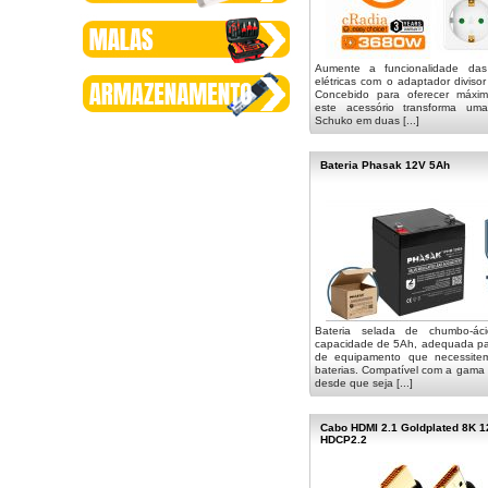
Aumente a funcionalidade da
elétricas com o adaptador diviso
Concebido para oferecer máxim
este acessório transforma um
Schuko em duas [...]
Bateria Phasak 12V 5Ah
Bateria selada de chumbo-á
capacidade de 5Ah, adequada par
de equipamento que necessite
baterias. Compatível com a gam
desde que seja [...]
Cabo HDMI 2.1 Goldplated 8K 
HDCP2.2