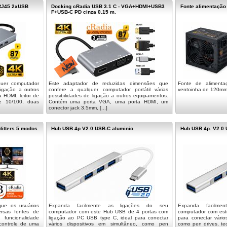
-RJ45 2xUSB
Docking cRadia USB 3.1 C - VGA+HDMI+USB3
Fonte alimentaçã
F+USB-C PD cinza 0.15 m.
quer computador
Este adaptador de reduzidas dimensões que
Fonte de aliment
 ligação a outros
confere a qualquer computador portátil várias
ventoinha de 120mm.
 HDMI, leitor de
possibilidades de ligação a outros equipamentos.
e 10/100, duas
Contém uma porta VGA, uma porta HDMI, um
conector jack 3.5mm, [...]
litters 5 modos
Hub USB 4p V2.0 USB-C aluminio
Hub USB 4p. V2.0 
que os usuários
Expanda facilmente as ligações do seu
Expanda facilme
ersas fontes de
computador com este Hub USB de 4 portas com
computador com est
funcionalidade
ligação ao PC USB type C, ideal para conectar
para conectar vário
 controle de uma
vários dispositivos em simultâneo, como pen
como pen drives, tec