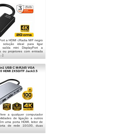
Port a HDMI cRadia M/F negro
olução ideal para ligar
 saída mini DisplayPort a
es ou projetores com entrada
..]
1in1 USB C M-RJ45 VGA
0 HDMI 2XSD/TF Jack3.5
fere a qualquer computador
ibilidades de ligação a outros
ém uma porta HDMI, leitor de
orta de rede 10/100, duas