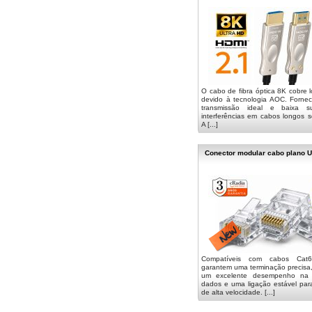
O cabo de fibra óptica 8K cobre l
devido à tecnologia AOC. Forne
transmissão ideal e baixa su
interferências em cabos longos s
A [...]
Conector modular cabo plano U
Compatíveis com cabos Cat6
garantem uma terminação precisa
um excelente desempenho na 
dados e uma ligação estável par
de alta velocidade. [...]