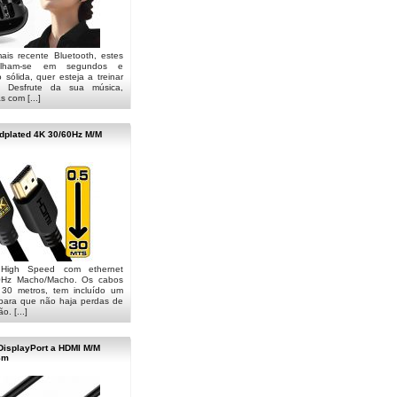
is recente Bluetooth, estes
relham-se em segundos e
sólida, quer esteja a treinar
 Desfrute da sua música,
 com [...]
dplated 4K 30/60Hz M/M
High Speed com ethernet
60Hz Macho/Macho. Os cabos
30 metros, tem incluído um
 para que não haja perdas de
o. [...]
DisplayPort a HDMI M/M
8m