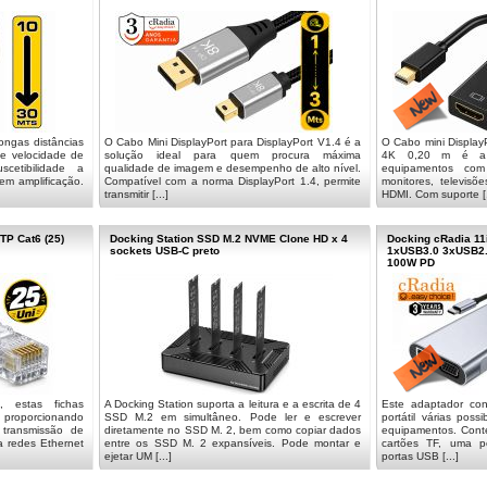
ongas distâncias
O Cabo Mini DisplayPort para DisplayPort V1.4 é a
O Cabo mini Display
ce velocidade de
solução ideal para quem procura máxima
4K 0,20 m é a s
scetibilidade a
qualidade de imagem e desempenho de alto nível.
equipamentos com
em amplificação.
Compatível com a norma DisplayPort 1.4, permite
monitores, televisõ
transmitir [...]
HDMI. Com suporte [.
TP Cat6 (25)
Docking Station SSD M.2 NVME Clone HD x 4
Docking cRadia 1
sockets USB-C preto
1xUSB3.0 3xUSB2.
100W PD
, estas fichas
A Docking Station suporta a leitura e a escrita de 4
Este adaptador con
, proporcionando
SSD M.2 em simultâneo. Pode ler e escrever
portátil várias poss
transmissão de
diretamente no SSD M. 2, bem como copiar dados
equipamentos. Cont
a redes Ethernet
entre os SSD M. 2 expansíveis. Pode montar e
cartões TF, uma p
ejetar UM [...]
portas USB [...]