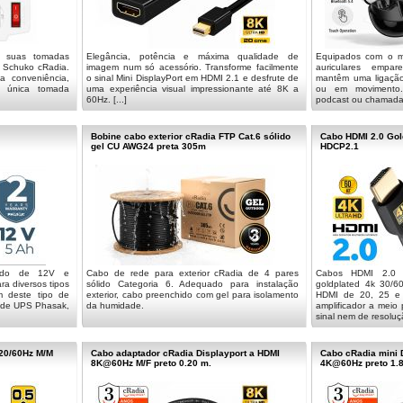
s suas tomadas
Elegância, potência e máxima qualidade de
Equipados com o ma
r Schuko cRadia.
imagem num só acessório. Transforme facilmente
auriculares empa
a conveniência,
o sinal Mini DisplayPort em HDMI 2.1 e desfrute de
mantêm uma ligação 
a única tomada
uma experiência visual impressionante até 8K a
ou em movimento.
60Hz. [...]
podcast ou chamadas
Bobine cabo exterior cRadia FTP Cat.6 sólido
Cabo HDMI 2.0 Gol
gel CU AWG24 preta 305m
HDCP2.1
cido de 12V e
Cabo de rede para exterior cRadia de 4 pares
Cabos HDMI 2.0 
a diversos tipos
sólido Categoria 6. Adequado para instalação
goldplated 4k 30/
m deste tipo de
exterior, cabo preenchido com gel para isolamento
HDMI de 20, 25 e 
a de UPS Phasak,
da humidade.
amplificador a meio
sinal nem de resoluçã
120/60Hz M/M
Cabo adaptador cRadia Displayport a HDMI
Cabo cRadia mini 
8K@60Hz M/F preto 0.20 m.
4K@60Hz preto 1.