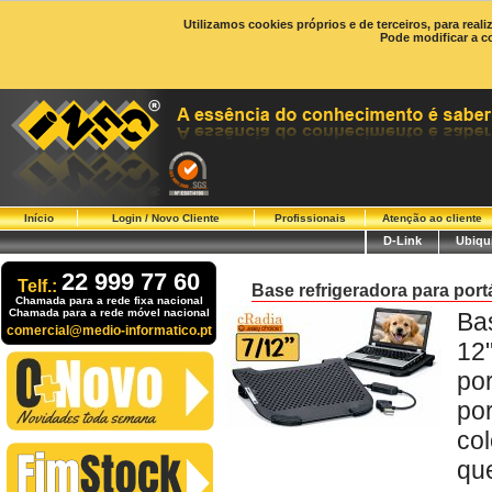
Utilizamos cookies próprios e de terceiros, para real
Pode modificar a c
Início
Login / Novo Cliente
Profissionais
Atenção ao cliente
D-Link
Ubiqui
22 999 77 60
Telf.:
Base refrigeradora para portá
Chamada para a rede fixa nacional
Chamada para a rede móvel nacional
Bas
comercial@medio-informatico.pt
12
po
po
co
qu