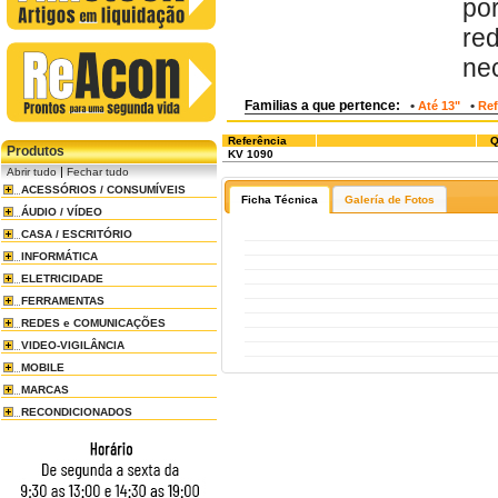
po
re
nec
Familias a que pertence:
•
•
Até 13"
Ref
Referência
Q
Produtos
KV 1090
|
Abrir tudo
Fechar tudo
ACESSÓRIOS / CONSUMÍVEIS
Ficha Técnica
Galería de Fotos
ÁUDIO / VÍDEO
CASA / ESCRITÓRIO
INFORMÁTICA
ELETRICIDADE
FERRAMENTAS
REDES e COMUNICAÇÕES
VIDEO-VIGILÂNCIA
MOBILE
MARCAS
RECONDICIONADOS