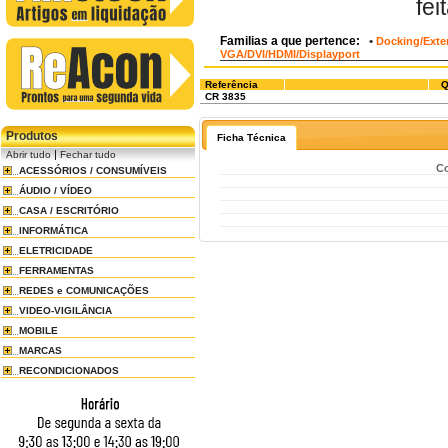
fe
Familias a que pertence:
•
Docking/Exte
VGA/DVI/HDMI/Displayport
Referência
Q
CR 3835
Produtos
Ficha Técnica
|
Abrir tudo
Fechar tudo
Co
ACESSÓRIOS / CONSUMÍVEIS
ÁUDIO / VÍDEO
CASA / ESCRITÓRIO
INFORMÁTICA
ELETRICIDADE
FERRAMENTAS
REDES e COMUNICAÇÕES
VIDEO-VIGILÂNCIA
MOBILE
MARCAS
RECONDICIONADOS