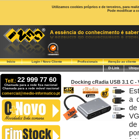
Utilizamos cookies próprios e de terceiros, para real
Pode modificar a c
Início
Login / Novo Cliente
Profissionais
Atenção ao cliente
D-Link
Ubiqui
22 999 77 60
Telf.:
Docking cRadia USB 3.1 C 
Chamada para a rede fixa nacional
Chamada para a rede móvel nacional
Es
comercial@medio-informatico.pt
a 
de
VG
de
po