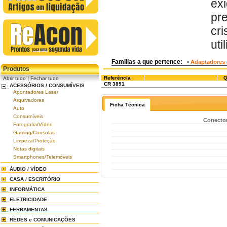
ex
pr
cr
uti
Familias a que pertence:
•
Adaptadores 
Produtos
|
Referência
Q
Abrir tudo
Fechar tudo
CR 3891
ACESSÓRIOS / CONSUMÍVEIS
Apontadores Laser
Arquivadores
Ficha Técnica
Auto
Consumíveis
Conector
Fotografia/Vídeo
Gaming/Consolas
Limpeza/Proteção
Notas digitais
Smartphones/Telemóveis
ÁUDIO / VÍDEO
CASA / ESCRITÓRIO
INFORMÁTICA
ELETRICIDADE
FERRAMENTAS
REDES e COMUNICAÇÕES