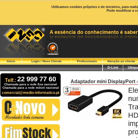
Utilizamos cookies próprios e de terceiros, para real
Pode modificar a c
Início
Login / Novo Cliente
Profissionais
Atenção ao cliente
D-Link
Ubiqui
22 999 77 60
Telf.:
Adaptador mini DisplayPort
Chamada para a rede fixa nacional
Chamada para a rede móvel nacional
El
comercial@medio-informatico.pt
nu
Tr
HD
im
pr