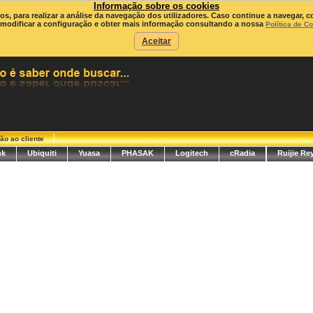
Informação sobre os cookies
ros, para realizar a análise da navegação dos utilizadores. Caso continue a navegar, c
modificar a configuração e obter mais informação consultando a nossa
Política de C
Aceitar
ão ao cliente
nk
Ubiquiti
Yuasa
PHASAK
Logitech
cRadia
Ruijie Re